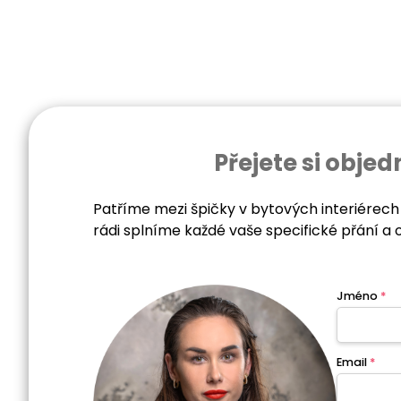
Přejete si obj
Patříme mezi špičky v bytových interiérech
rádi splníme každé vaše specifické přání a 
Jméno
*
Email
*