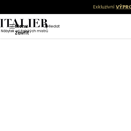
Exkluzivní
VÝPR
Menu
Hledat
Nábytek od italských mistrů
Zavřít