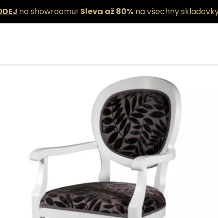
ODEJ
na showroomu!
Sleva až 80%
na všechny skladovky