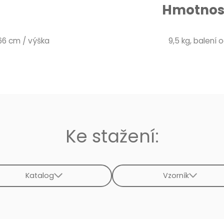
Hmotnost
 66 cm / výška
9,5 kg, balení od
Ke stažení:
Katalog
Vzorník