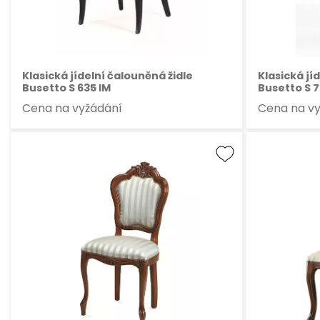
Klasická jídelní čalouněná židle
Klasická jí
Busetto S 635 IM
Busetto S 
Cena na vyžádání
Cena na v