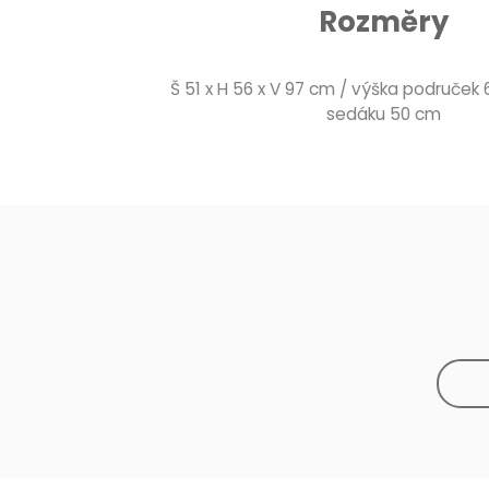
Rozměry
Š 51 x H 56 x V 97 cm / výška područek
sedáku 50 cm