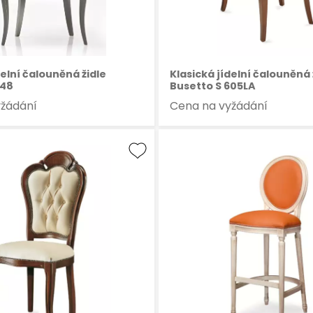
delní čalouněná židle
Klasická jídelní čalouněná 
748
Busetto S 605LA
yžádání
Cena na vyžádání