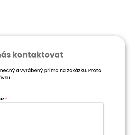
nás kontaktovat
dinečný a vyráběný přímo na zakázku. Proto
ávku.
az
*