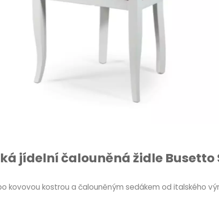
ká jídelní čalouněná židle Busetto
u nebo kovovou kostrou a čalouněným sedákem od italského vý