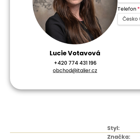
Telefon
*
Česko 
Lucie Votavová
+420 774 431 196
obchod@italier.cz
Styl:
Značka: