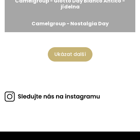
Camelgroup - Giotto Day Bianco Antico -
jídelna
Camelgroup - Nostalgia Day
Ukázat další