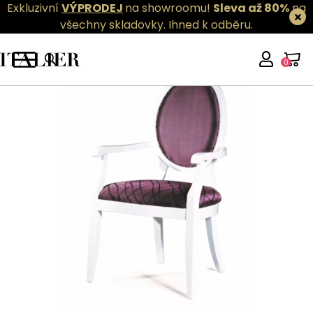
Exkluzivní
VÝPRODEJ
na showroomu!
Sleva až 80%
na
všechny skladovky.
Ihned k odběru.
0