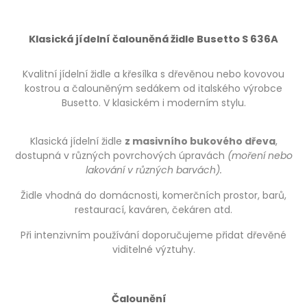
Klasická jídelní čalouněná židle Busetto S 636A
Kvalitní jídelní židle a křesílka s dřevěnou nebo kovovou
kostrou a čalouněným sedákem od italského výrobce
Busetto. V klasickém i moderním stylu.
Klasická jídelní židle
z masivního bukového dřeva
,
dostupná v různých povrchových úpravách
(moření nebo
lakování v různých barvách).
Židle vhodná do domácnosti, komerčních prostor, barů,
restaurací, kaváren, čekáren atd.
Při intenzivním používání doporučujeme přidat dřevěné
viditelné výztuhy.
Čalounění