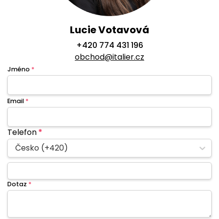
Lucie Votavová
+420 774 431 196
obchod@italier.cz
Jméno
*
Email
*
Telefon
*
Česko (+420)
Dotaz
*