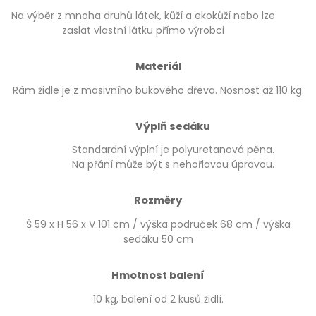
Na výběr z mnoha druhů látek, kůží a ekokůží nebo lze
zaslat vlastní látku přímo výrobci
Materiál
Rám židle je z masivního bukového dřeva. Nosnost až 110 kg.
Výplň sedáku
Standardní výplní je polyuretanová pěna.
Na přání může být s nehořlavou úpravou.
Rozměry
Š 59 x H 56 x V 101 cm / výška područek 68 cm / výška
sedáku 50 cm
Hmotnost balení
10 kg, balení od 2 kusů židlí.