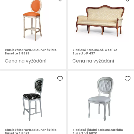
Klasická barová čalouněná židle
Klasické čalouněné křesílko
Busetto S 662S
Busetto P 437
Cena na vyžádání
Cena na vyžádání
Klasická barová čalouněná židle
Klasická jídelní čalouněná židle
Busetto S 602S
Busetto S 602C