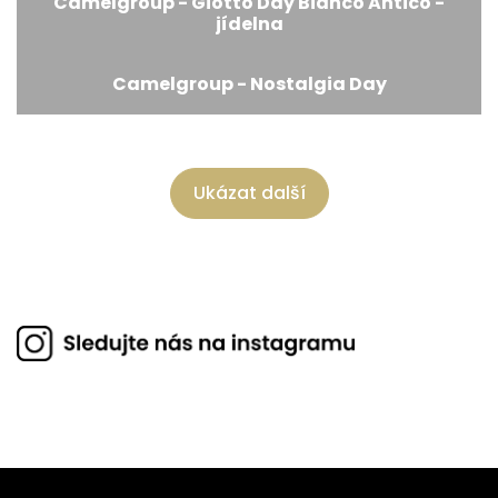
Camelgroup - Giotto Day Bianco Antico -
jídelna
Camelgroup - Nostalgia Day
Ukázat další