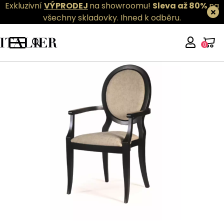
Exkluzivní
VÝPRODEJ
na showroomu!
Sleva až 80%
na
všechny skladovky.
Ihned k odběru.
0