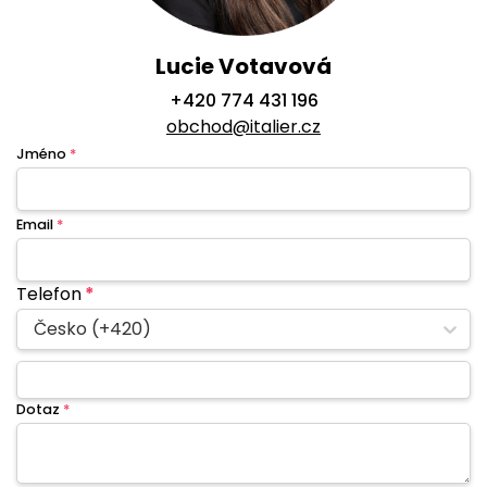
Lucie Votavová
+420 774 431 196
obchod@italier.cz
Jméno
*
Email
*
Telefon
*
Česko (+420)
Dotaz
*