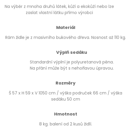
Na výběr z mnoha druhů látek, kůží a ekokůží nebo lze
zaslat vlastní látku přímo výrobci
Materiál
Rám židle je z masivního bukového dřeva. Nosnost až 110 kg.
Výplň sedáku
Standardní výplní je polyuretanová pěna.
Na přání může být s nehořlavou úpravou.
Rozměry
Š 57 x H 59 x V 1050 cm / výška područek 66 cm / výška
sedáku 50 cm
Hmotnost
8 kg. balení od 2 kusů židlí.