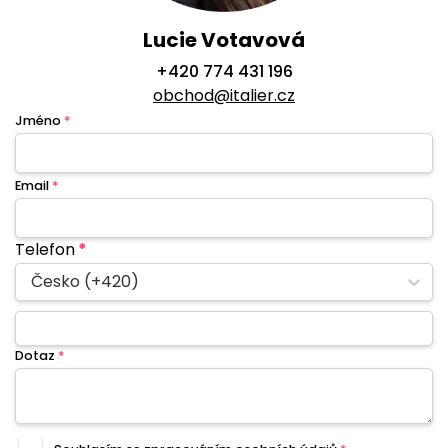
Lucie Votavová
+420 774 431 196
obchod@italier.cz
Jméno
*
Email
*
Telefon
*
Česko (+420)
Dotaz
*