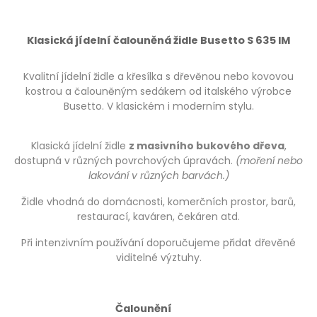
Klasická jídelní čalouněná židle Busetto S 635 IM
Kvalitní jídelní židle a křesílka s dřevěnou nebo kovovou
kostrou a čalouněným sedákem od italského výrobce
Busetto. V klasickém i moderním stylu.
Klasická jídelní židle
z masivního bukového dřeva
,
dostupná v různých povrchových úpravách.
(moření nebo
lakování v různých barvách.)
Židle vhodná do domácnosti, komerčních prostor, barů,
restaurací, kaváren, čekáren atd.
Při intenzivním používání doporučujeme přidat dřevěné
viditelné výztuhy.
Čalounění