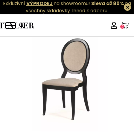
Exkluzivní
VÝPRODEJ
na showroomu!
Sleva až 80%
na
všechny skladovky.
Ihned k odběru.
0