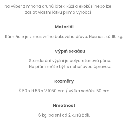
Na výběr z mnoha druhů látek, kůží a ekokůží nebo lze
zaslat vlastní látku přímo výrobci
Materiál
Rám židle je z masivního bukového dřeva. Nosnost až 110 kg.
Výplň sedáku
Standardní výplní je polyuretanová pěna.
Na přání může být s nehořlavou úpravou.
Rozměry
Š 50 x H 58 x V 1050 cm / výška sedáku 50 cm
Hmotnost
6 kg, balení od 2 kusů židlí.