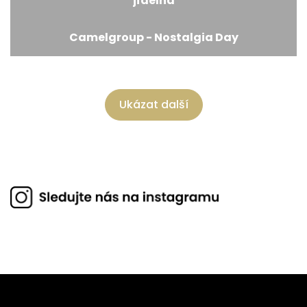
jídelna
Camelgroup - Nostalgia Day
Ukázat další