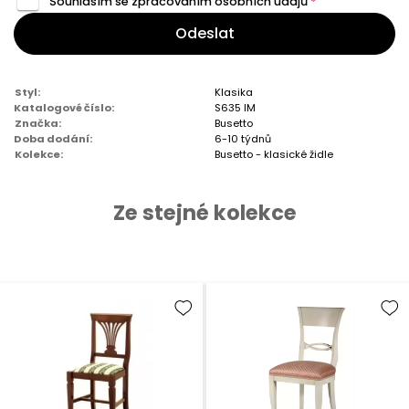
Souhlasím se zpracováním
osobních údajů
*
Odeslat
Styl:
Klasika
Katalogové číslo:
S635 IM
Značka:
Busetto
Doba dodání:
6-10 týdnů
Kolekce:
Busetto - klasické židle
Ze stejné kolekce