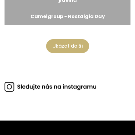
jídelna
Camelgroup - Nostalgia Day
Ukázat další