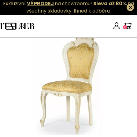
Exkluzivní
VÝPRODEJ
na showroomu!
Sleva až 80%
na
všechny skladovky.
Ihned k odběru.
0