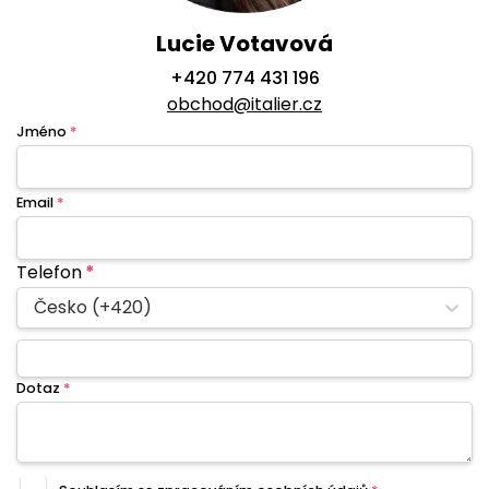
Lucie Votavová
+420 774 431 196
obchod@italier.cz
Jméno
*
Email
*
Telefon
*
Česko (+420)
Dotaz
*