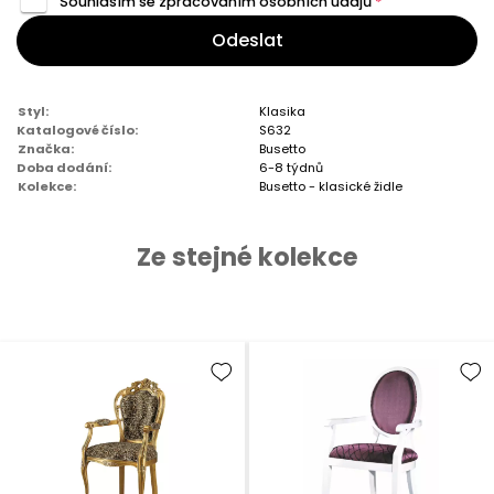
Souhlasím se zpracováním
osobních údajů
*
Odeslat
Styl:
Klasika
Katalogové číslo:
S632
Značka:
Busetto
Doba dodání:
6-8 týdnů
Kolekce:
Busetto - klasické židle
Ze stejné kolekce