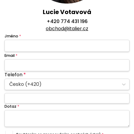
Lucie Votavová
+420 774 431 196
obchod@italier.cz
Jméno
*
Email
*
Telefon
*
Česko (+420)
Dotaz
*