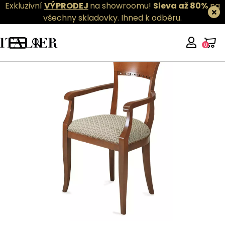
Exkluzivní
VÝPRODEJ
na showroomu!
Sleva až 80%
na
všechny skladovky.
Ihned k odběru.
0