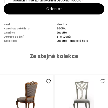
Souhlasím se zpracováním
osobních údajů
*
Odeslat
Styl:
Klasika
Katalogové číslo:
S605A
Značka:
Busetto
Doba dodání:
6-8 týdnů
Kolekce:
Busetto - klasické židle
Ze stejné kolekce