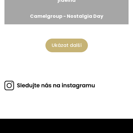
jídelna
Camelgroup - Nostalgia Day
Ukázat další