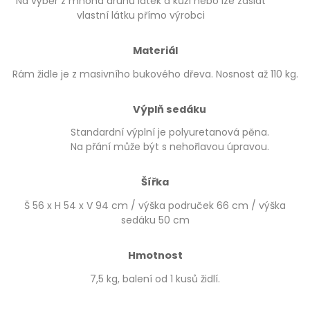
Na výběr z mnoha druhů látek a kůží nebo lze zaslat
vlastní látku přímo výrobci
Materiál
Rám židle je z masivního bukového dřeva. Nosnost až 110 kg.
Výplň sedáku
Standardní výplní je polyuretanová pěna.
Na přání může být s nehořlavou úpravou.
Šířka
Š 56 x H 54 x V 94 cm / výška područek 66 cm / výška
sedáku 50 cm
Hmotnost
7,5 kg, balení od 1 kusů židlí.