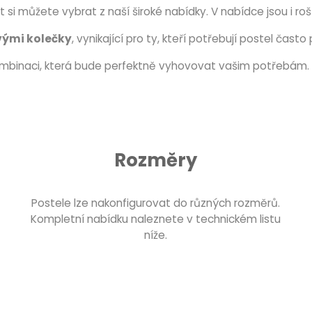
št si můžete vybrat z naší široké nabídky. V nabídce jsou i ro
vými kolečky
, vynikající pro ty, kteří potřebují postel čast
ombinaci, která bude perfektně vyhovovat vašim potřebám.
Rozměry
Postele lze nakonfigurovat do různých rozměrů.
Kompletní nabídku naleznete v technickém listu
níže.