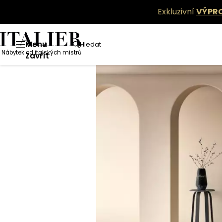
Exkluzivní
VÝPR
Menu
Hledat
Nábytek od italských mistrů
Zavřít