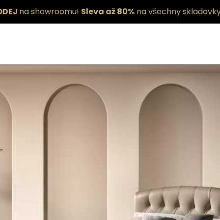
ODEJ
na showroomu!
Sleva až 80%
na všechny skladovky