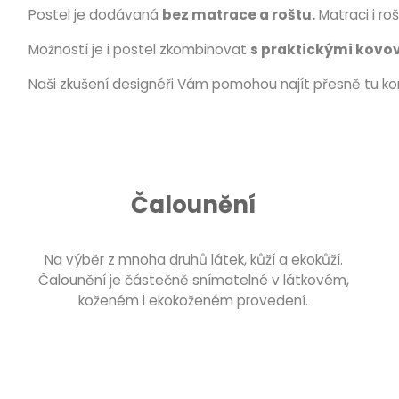
Postel je dodávaná
bez matrace a roštu.
Matraci i ro
Možností je i postel zkombinovat
s praktickými kovo
Naši zkušení designéři Vám pomohou najít přesně tu k
Čalounění
Na výběr z mnoha druhů látek, kůží a ekokůží.
Čalounění je částečně snímatelné v látkovém,
koženém i ekokoženém provedení.