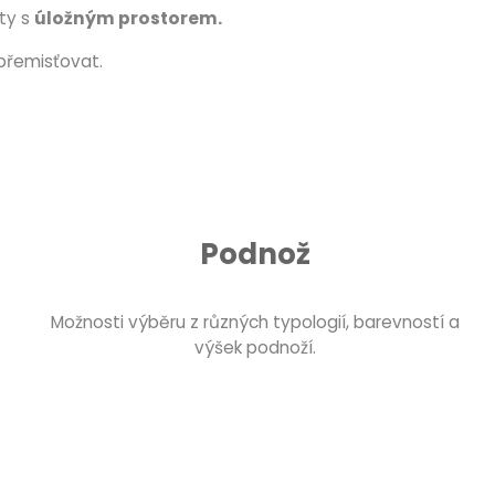
šty s
úložným prostorem.
o přemisťovat.
Podnož
Možnosti výběru z různých typologií, barevností a
výšek podnoží.