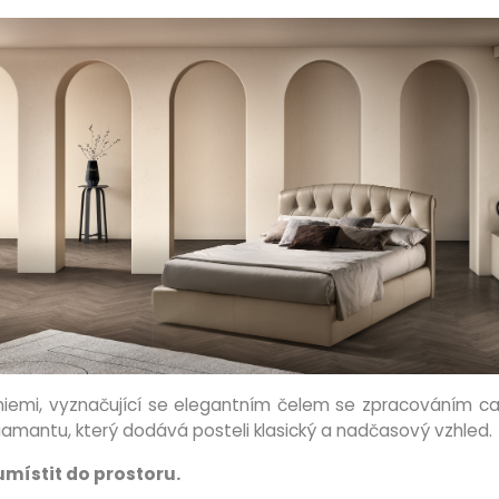
niemi, vyznačující se elegantním čelem se zpracováním cap
iamantu, který dodává posteli klasický a nadčasový vzhled.
místit do prostoru.