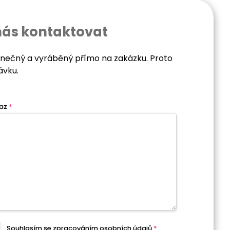
nás kontaktovat
dinečný a vyráběný přímo na zakázku. Proto
ávku.
az
*
Souhlasím se zpracováním
osobních údajů
*