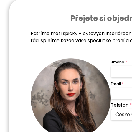
Přejete si obj
Patříme mezi špičky v bytových interiérech
rádi splníme každé vaše specifické přání a 
Jméno
*
Email
*
Telefon
*
Česko 