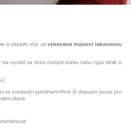
nie a zásadní styl. Je
vybavena masivní lakovanou
lze vyrobit ze dvou různých barev nebo typů látek či
m)
.
o se zvedacím systémem Pivot
(k dispozici pouze pro
šedém dřevě
o přemisťovat.