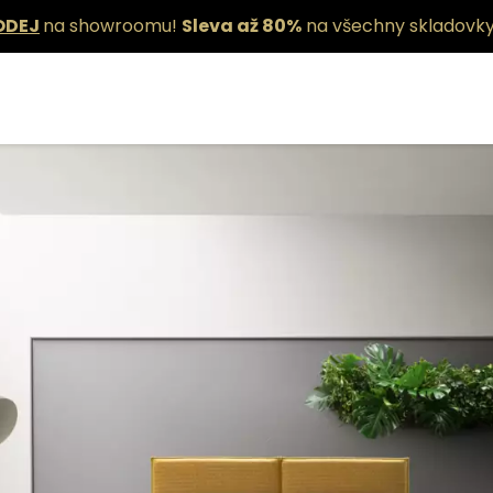
ODEJ
na showroomu!
Sleva až 80%
na všechny skladovky