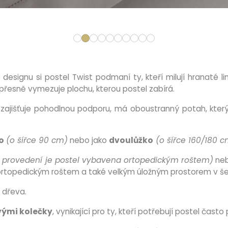
designu si postel Twist podmaní ty, kteří milují hranaté li
řesně vymezuje plochu, kterou postel zabírá.
ajišťuje pohodlnou podporu, má oboustranný potah, který 
o
(o šířce 90 cm)
nebo jako
dvoulůžko
(o šířce 160/180 c
 provedení je postel vybavena ortopedickým roštem)
neb
a ortopedickým roštem a také velkým úložným prostorem v 
 dřeva.
vými kolečky
, vynikající pro ty, kteří potřebují postel čast