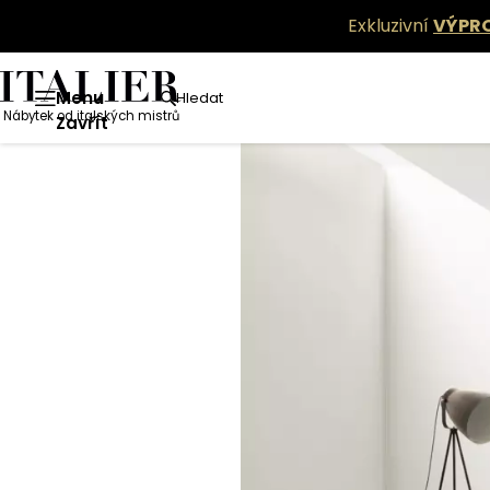
Exkluzivní
VÝPR
Menu
Hledat
Nábytek od italských mistrů
Zavřít