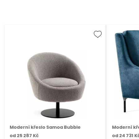
Moderní křeslo Samoa Bubble
Moderní kř
od
25 287 Kč
od
24 731 K