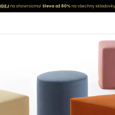
ODEJ
na showroomu!
Sleva až 80%
na všechny skladovky