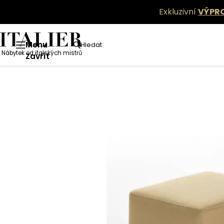
Exkluzivní
VÝPR
Menu
Hledat
Nábytek od italských mistrů
Zavřít