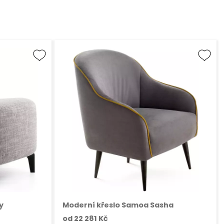
y
Moderní křeslo Samoa Sasha
od
22 281 Kč