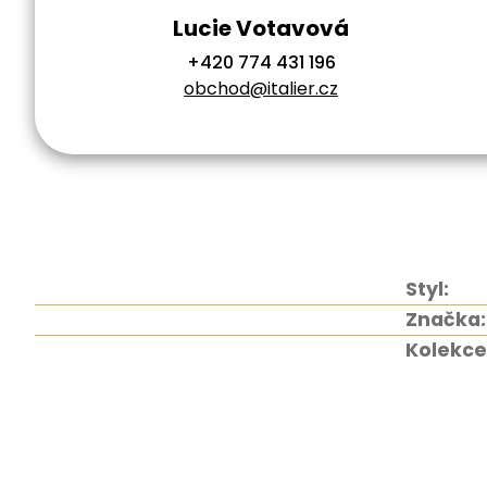
Lucie Votavová
+420 774 431 196
obchod@italier.cz
Styl:
Značka:
Kolekce