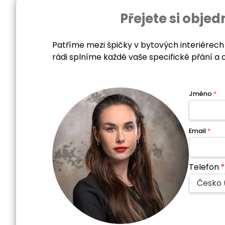
Přejete si obj
Patříme mezi špičky v bytových interiérech
rádi splníme každé vaše specifické přání a 
Jméno
*
Email
*
Telefon
*
Česko 