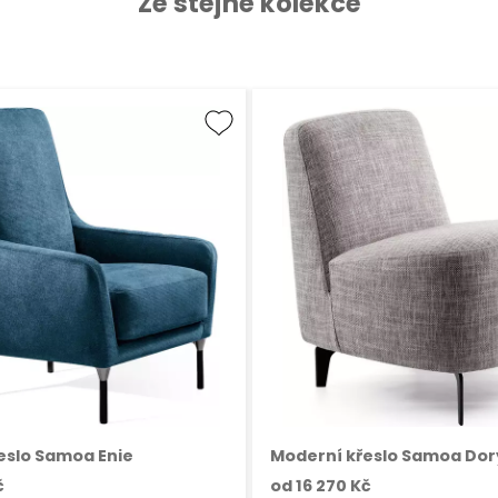
Ze stejné kolekce
eslo Samoa Enie
Moderní křeslo Samoa Dor
č
od
16 270 Kč