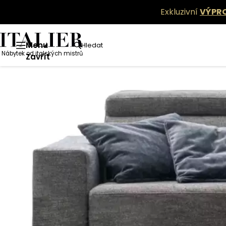
Exkluzivní
VÝPR
Menu
Hledat
Nábytek od italských mistrů
Zavřít