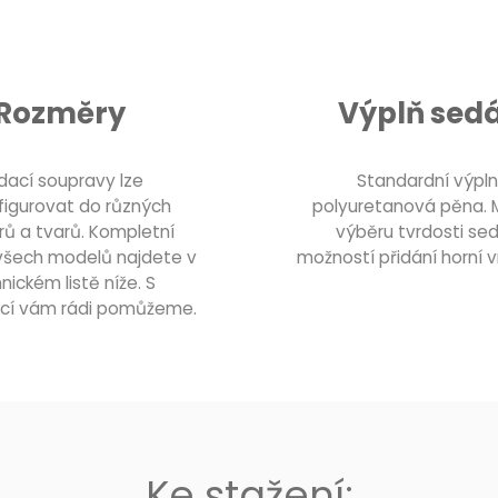
Rozměry
Výplň sed
dací soupravy lze
Standardní výplní
figurovat do různých
polyuretanová pěna. 
ů a tvarů. Kompletní
výběru tvrdosti se
všech modelů najdete v
možností přidání horní v
nickém listě níže. S
ací vám rádi pomůžeme.
Ke stažení: