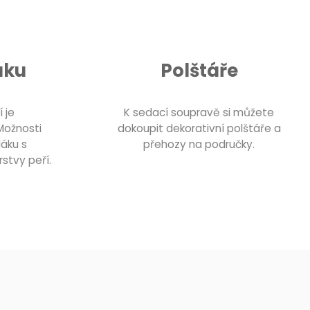
áku
Polštáře
 je
K sedací soupravě si můžete
Možnosti
dokoupit dekorativní polštáře a
dáku s
přehozy na područky.
rstvy peří.