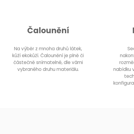
Čalounění
Na výběr z mnoha druhů látek,
Se
kůží ekokůží. Čalounění je plně či
nakon
částečně snímatelné, dle vámi
rozměr
vybraného druhu materiálu.
nabídku 
tech
konfigur