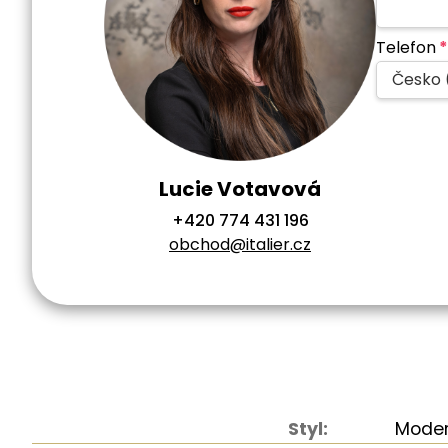
Telefon
*
Česko 
Lucie Votavová
+420 774 431 196
obchod@italier.cz
Styl:
Moder