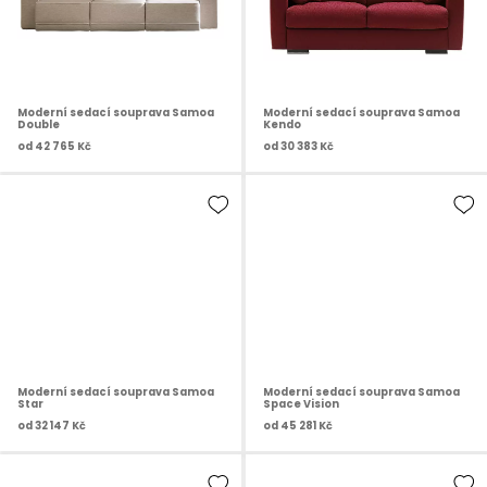
Moderní sedací souprava Samoa
Moderní sedací souprava Samoa
Double
Kendo
od
42 765 Kč
od
30 383 Kč
Moderní sedací souprava Samoa
Moderní sedací souprava Samoa
Star
Space Vision
od
32 147 Kč
od
45 281 Kč