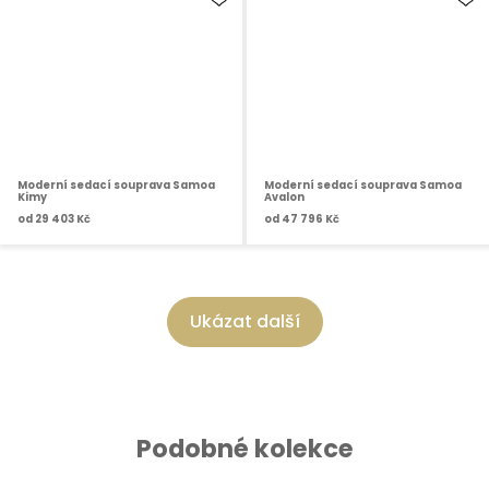
Moderní sedací souprava Samoa
Moderní sedací souprava Samoa
Kimy
Avalon
od
29 403 Kč
od
47 796 Kč
Ukázat další
Podobné kolekce