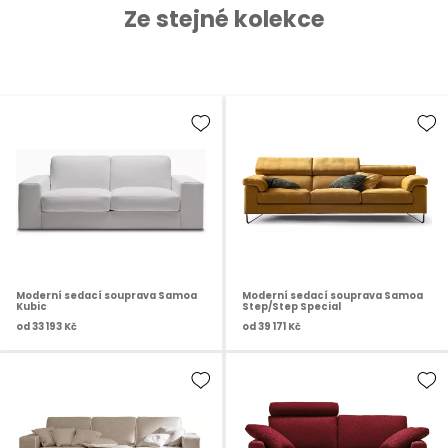
Ze stejné kolekce
Moderní sedací souprava Samoa
Moderní sedací souprava Samoa
Kubic
Step/Step Special
od
33 193 Kč
od
39 171 Kč