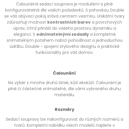
Čalouněná sedací souprava je modulární a plně
konfigurovatelná dle vašich požadavků. S pohovkou Double
se váš obývací pokoj stává centrem vesmíru. Unikátní tvary
zdůrazňují možnost
kontrastních barev
a povrchových
úprav, čímž přináší do vašeho prostoru dynamiku a
eleganci. S
odnímatelnými sedadly
a kompletně
snímatelným potahem nabízí pohodlnost a jednoduchou
údržbu. Double - spojení stylového designu a praktické
funkcionality pro váš domov.
Čalounění
Na výběr z mnoha druhů látek, kůží ekokůží. Čalounění je
plně či částečně snímatelné, dle vámi vybraného druhu
materiálu.
Rozměry
Sedací soupravy lze nakonfigurovat do různých rozměrů a
tvarů. Kompletní nabídku všech modelů najdete v