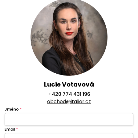
Lucie Votavová
+420 774 431 196
obchod@italier.cz
Jméno
*
Email
*