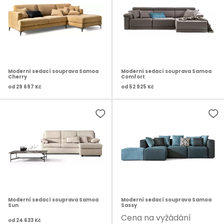
Moderní sedací souprava Samoa
Moderní sedací souprava Samoa
Cherry
Comfort
od
29 697 Kč
od
52 925 Kč
Moderní sedací souprava Samoa
Moderní sedací souprava Samoa
Sun
Sassy
Cena na vyžádání
od
24 633 Kč