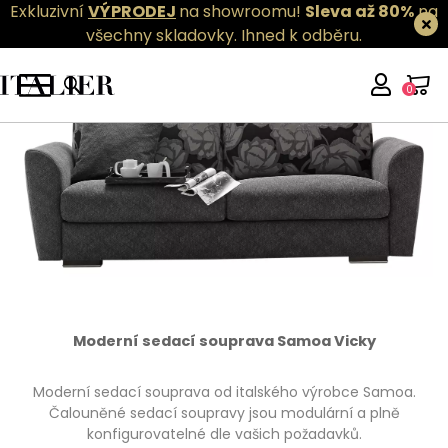
Exkluzivní
VÝPRODEJ
na showroomu!
Sleva až 80%
na
všechny skladovky.
Ihned k odběru.
0
Moderní sedací souprava Samoa Vicky
Moderní sedací souprava od italského výrobce Samoa.
Čalouněné sedací soupravy jsou modulární a plně
konfigurovatelné dle vašich požadavků.