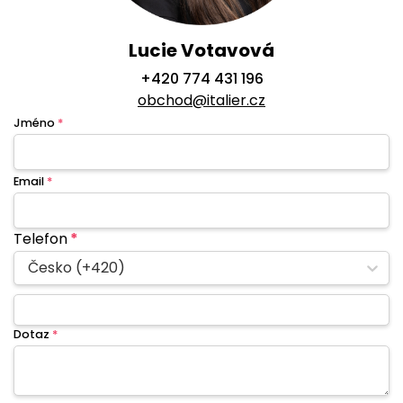
Lucie Votavová
+420 774 431 196
obchod@italier.cz
Jméno
*
Email
*
Telefon
*
Česko (+420)
Dotaz
*