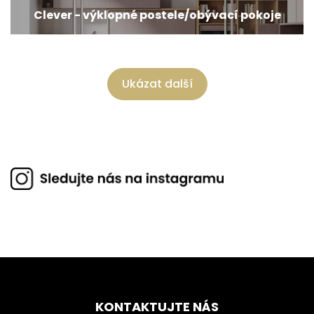
Clever - výklopné postele/obývací pokoje
Ukázat další
KONTAKTUJTE NÁS