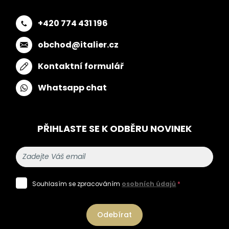
+420 774 431 196
obchod@italier.cz
Kontaktní formulář
Whatsapp chat
PŘIHLASTE SE K ODBĚRU NOVINEK
Souhlasím se zpracováním
osobních údajů
*
Odebírat