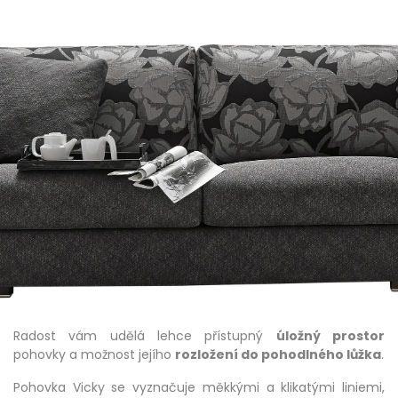
Radost vám udělá lehce přístupný
úložný prostor
pohovky a možnost jejího
rozložení do pohodlného lůžka
.
Pohovka Vicky se vyznačuje měkkými a klikatými liniemi,