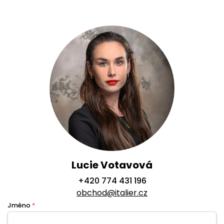
Lucie Votavová
+420 774 431 196
obchod@italier.cz
Jméno
*