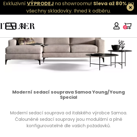
Exkluzivní
VÝPRODEJ
na showroomu!
Sleva až 80%
na
všechny skladovky.
Ihned k odběru.
0
Moderní sedací souprava Samoa Young/Young
Special
Moderní sedací souprava od italského výrobce Samoa.
Čalouněné sedací soupravy jsou modulární a plně
konfigurovatelné dle vašich požadavků.