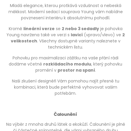
Mladá elegance, kterou protkává vzdušnost a nebeská
měkkost. Moderní sedací souprava Young vám nabídne
povznesení interiéru k absolutnímu pohodlí.
Kromě
lineární verze
se
2 nebo 3 sedadly
je pohovka
Young navržena také ve verzi s
lavicí
(vpravo/vlevo) ve
2
velikostech
. Všechny dostupné varianty naleznete v
technickém listu.
Pohovku pro maximalizaci zážitku na vaše přání rádi
dodáme včetně
rozkládacího modulu
, který pohovku
promění v
prostor na spaní
.
Naši zkušení designéři Vám pomohou najít přesně tu
kombinaci, která bude perfektně vyhovovat vašim
potřebám.
Čalounění
Na výběr z mnoha druhů látek a ekokůží. Čalounění je plně
či částečně snímatelné, dle vámi vybraného druhu