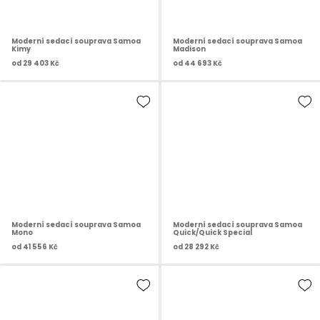
Moderní sedací souprava Samoa
Moderní sedací souprava Samoa
Kimy
Madison
od
29 403 Kč
od
44 693 Kč
Moderní sedací souprava Samoa
Moderní sedací souprava Samoa
Mono
Quick/Quick Special
od
41 556 Kč
od
28 292 Kč