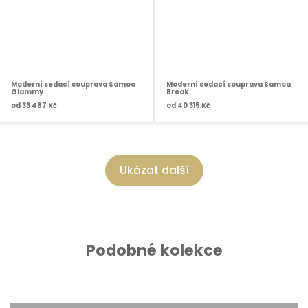
Moderní sedací souprava Samoa
Moderní sedací souprava Samoa
Glammy
Break
od
33 487 Kč
od
40 315 Kč
Ukázat další
Podobné kolekce