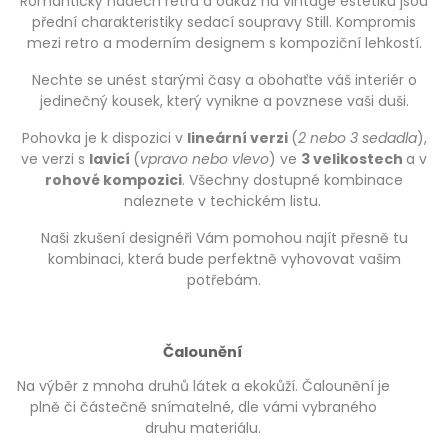
Romantický nádech retra a odkaz na vintage estetiku jsou
přední charakteristiky sedací soupravy Still. Kompromis
mezi retro a moderním designem s kompoziční lehkostí.
Nechte se unést starými časy a obohaťte váš interiér o
jedinečný kousek, který vynikne a povznese vaši duši.
Pohovka je k dispozici v
lineární verzi
(
2 nebo 3 sedadla
),
ve verzi s
lavicí
(
vpravo nebo vlevo
) ve
3 velikostech
a v
rohové kompozici
. Všechny dostupné kombinace
naleznete v techickém listu.
Naši zkušení designéři Vám pomohou najít přesně tu
kombinaci, která bude perfektně vyhovovat vašim
potřebám.
Čalounění
Na výběr z mnoha druhů látek a ekokůží. Čalounění je
plně či částečně snímatelné, dle vámi vybraného
druhu materiálu.