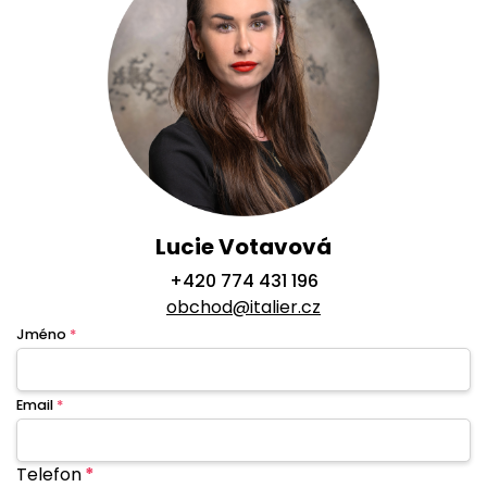
Lucie Votavová
+420 774 431 196
obchod@italier.cz
Jméno
*
Email
*
Telefon
*