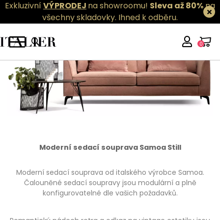
Exkluzivní
VÝPRODEJ
na showroomu!
Sleva až 80%
na
všechny skladovky.
Ihned k odběru.
0
Moderní sedací souprava Samoa Still
Moderní sedací souprava od italského výrobce Samoa.
Čalouněné sedací soupravy jsou modulární a plně
konfigurovatelné dle vašich požadavků.