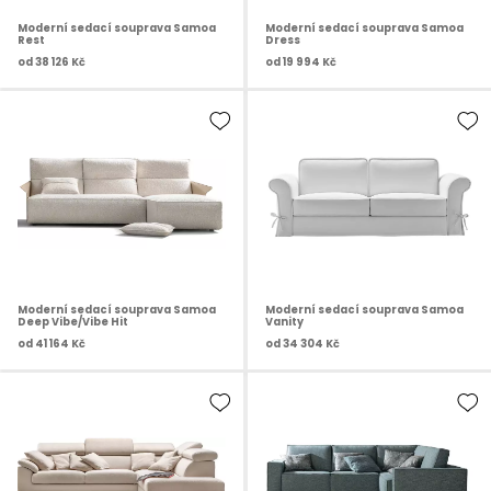
Moderní sedací souprava Samoa
Moderní sedací souprava Samoa
Rest
Dress
od
38 126 Kč
od
19 994 Kč
Moderní sedací souprava Samoa
Moderní sedací souprava Samoa
Deep Vibe/Vibe Hit
Vanity
od
41 164 Kč
od
34 304 Kč