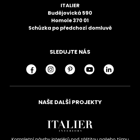
ITALIER
Budějovická 590
Homole 370 01
Schůzka po předchozí domluvě
SLEDUJTE NÁS
NAŠE DALŠÍ PROJEKTY
Kompletní návrhy interiérů pod záštitou našeho týmu