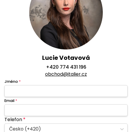
Lucie Votavová
+420 774 431 196
obchod@italier.cz
Jméno
*
Email
*
Telefon
*
Česko (+420)