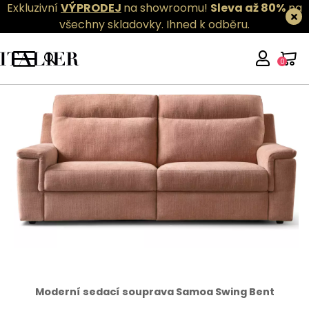
Exkluzivní
VÝPRODEJ
na showroomu!
Sleva až 80%
na
všechny skladovky.
Ihned k odběru.
0
Moderní sedací souprava Samoa Swing Bent