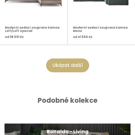
Moderní sedací souprava Samoa
Moderní sedací souprava Samoa
Loft/Loft Special
Mono
od
38 551 Kč
od
41 556 Kč
Ukázat další
Podobné kolekce
Bonaldo - Living