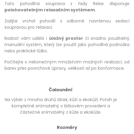
Tato pohodlná souprava z řady Relax disponuje
polohovatelným relaxačním systémem
.
Zažijte vrchol pohodlí s odborně navrženou sedací
soupravou pro relaxaci.
Radost vám udělá i
úložný prostor
či snadno použitelný
manuální systém, který lze použít jako pohodlná podnožka
nebo praktické lůžko.
Počítejte s nekonečným množstvím možných realizací, od
barev přes povrchové úpravy, velikosti až po konformace.
Čalounění
Na výběr z mnoha druhů látek, kůží a ekokůží. Potah je
kompletně snímatelný v látkovém provedení a
částečně snímatelný z kůže a ekokůže.
Rozměry