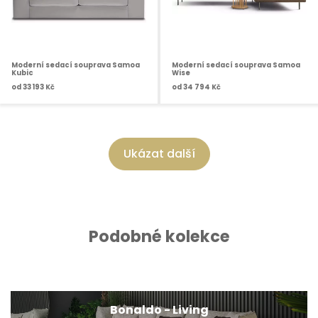
Moderní sedací souprava Samoa
Moderní sedací souprava Samoa
Kubic
Wise
od
33 193 Kč
od
34 794 Kč
Ukázat další
Podobné kolekce
Bonaldo - Living