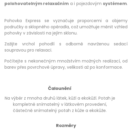
polohovatelným relaxačním
a i pojezdovým
systémem
.
Pohovka Express se vyznačuje proporcemi a objemy
područky a sklopného opěradla, což umožňuje měnit vzhled
pohovky v závislosti na jejím sklonu.
Zažijte vrchol pohodlí s odborně navrženou sedací
soupravou pro relaxaci.
Počítejte s nekonečným množstvím možných realizací, od
barev přes povrchové úpravy, velikosti až po konformace.
Čalounění
Na výběr z mnoha druhů látek, kůží a ekokůží. Potah je
kompletně snímatelný v látkovém provedení,
částečně snímatelný potah z kůže a ekokůže.
Rozměry