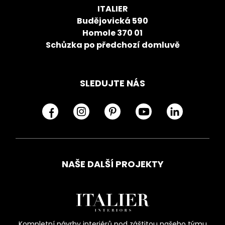
ITALIER
Budějovická 590
Homole 370 01
Schůzka po předchozí domluvě
SLEDUJTE NÁS
NAŠE DALŠÍ PROJEKTY
Kompletní návrhy interiérů pod záštitou našeho týmu