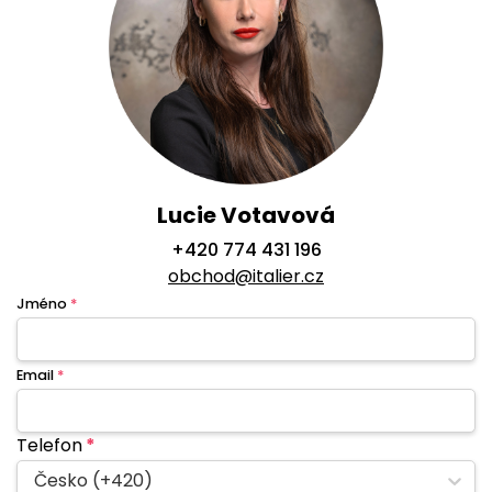
Lucie Votavová
+420 774 431 196
obchod@italier.cz
Jméno
*
Email
*
Telefon
*
Česko (+420)