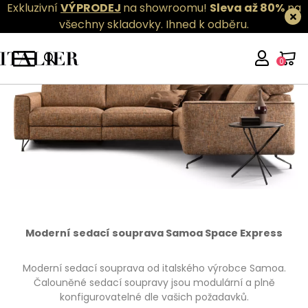
Exkluzivní
VÝPRODEJ
na showroomu!
Sleva až 80%
na
všechny skladovky.
Ihned k odběru.
0
Moderní sedací souprava Samoa Space Express
Moderní sedací souprava od italského výrobce Samoa.
Čalouněné sedací soupravy jsou modulární a plně
konfigurovatelné dle vašich požadavků.