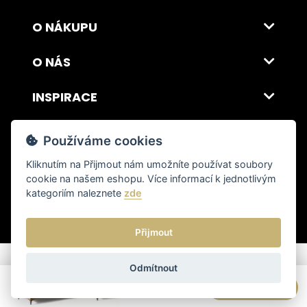
O NÁKUPU
O NÁS
INSPIRACE
DOPRAVA A PLATBA
Používáme cookies
Kliknutím na
Přijmout
nám umožníte používat soubory
cookie na našem eshopu. Více informací k jednotlivým
© 2026 ITALSKY INTERIER s.r.o. Vytvořilo INIZIO Internet Media s.r.o.
|
nastavení cookies
kategoriím naleznete
zde
Přijmout
Odmítnout
Cena od
29 697 Kč
Poptat produkt