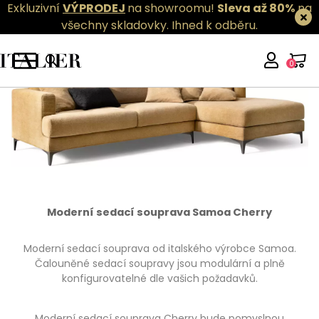
Exkluzivní
VÝPRODEJ
na showroomu!
Sleva až 80%
na
všechny skladovky.
Ihned k odběru.
0
Moderní sedací souprava Samoa Cherry
Moderní sedací souprava od italského výrobce Samoa.
Čalouněné sedací soupravy jsou modulární a plně
konfigurovatelné dle vašich požadavků.
Moderní sedací souprava Cherry bude pomyslnou