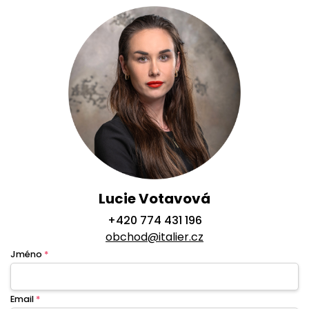
Lucie Votavová
+420 774 431 196
obchod@italier.cz
Jméno
*
Email
*