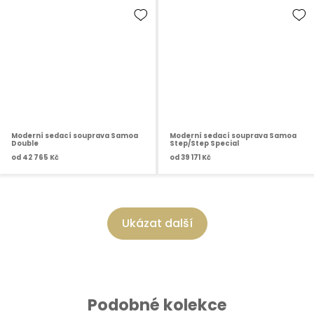
Moderní sedací souprava Samoa
Moderní sedací souprava Samoa
Double
Step/Step Special
od
42 765 Kč
od
39 171 Kč
Ukázat další
Podobné kolekce