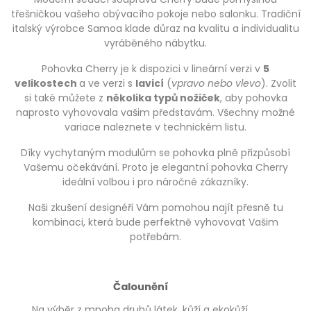
třešničkou vašeho obývacího pokoje nebo salonku. Tradiční
italský výrobce Samoa klade důraz na kvalitu a individualitu
vyráběného nábytku.
Pohovka Cherry je k dispozici v lineární verzi v
5
velikostech
a ve verzi s
lavicí
(
vpravo nebo vlevo
). Zvolit
si také můžete z
několika typů nožiček
, aby pohovka
naprosto vyhovovala vašim představám. Všechny možné
variace naleznete v technickém listu.
Díky vychytaným modulům se pohovka plně přizpůsobí
Vašemu očekávání. Proto je elegantní pohovka Cherry
ideální volbou i pro náročné zákazníky.
Naši zkušení designéři Vám pomohou najít přesně tu
kombinaci, která bude perfektně vyhovovat Vašim
potřebám.
Čalounění
Na výběr z mnoha druhů látek, kůží a ekokůží.