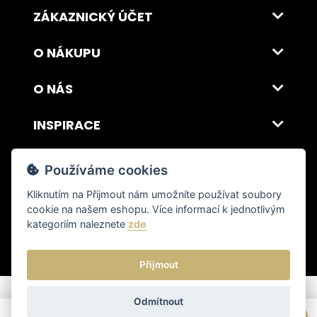
ZÁKAZNICKÝ ÚČET
O NÁKUPU
O NÁS
INSPIRACE
DOPRAVA A PLATBA
Používáme cookies
Kliknutím na
Přijmout
nám umožníte používat soubory
cookie na našem eshopu. Více informací k jednotlivým
© 2026 ITALSKY INTERIER s.r.o. Vytvořilo INIZIO Internet Media s.r.o.
|
nastavení cookies
kategoriím naleznete
zde
Přijmout
Odmítnout
Poptat
Cena od
19 994