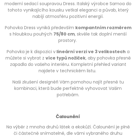
moderní sedací soupravou Dress. Italský výrobce Samoa do
tohoto vynikajícího kousku vetkal eleganci a půvab, který
nabíjí atmosféru pozitivní energií.
Pohovka Dress vyniká především
kompantním rozměrem
s hloubkou pouhých
75/80 cm
, skvěle tak doplní menší
prostory.
Pohovka je k dispozici v
lineární verzi ve 3 velikostech
a
můžete si vybrat z
více typů nožiček
, aby pohovka přesně
zapadla do vašeho interiéru. Kompletní přehled variant
najdete v technickém listu.
Naši zkušení designéři Vám pomohou najít přesně tu
kombinaci, která bude perfektně vyhovovat Vašim
potřebám.
Čalounění
Na výběr z mnoha druhů látek a ekokůží. Čalounění je plně
či částečně snímatelné, dle vámi vybraného druhu