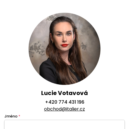
Lucie Votavová
+420 774 431 196
obchod@italier.cz
Jméno
*