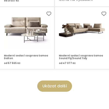
od
31 037 Kč
Moderní sedací souprava Samoa
Moderní sedací souprava Samoa
Dalton
Sound Fly/Sound Tidy
od
57 565 Kč
od
47 077 Kč
Ukázat další