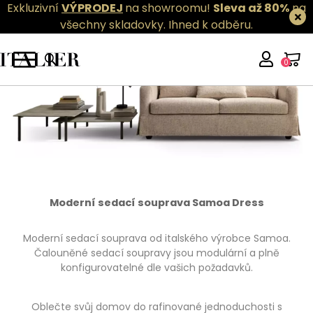
Exkluzivní
VÝPRODEJ
na showroomu!
Sleva až 80%
na
všechny skladovky.
Ihned k odběru.
0
Moderní sedací souprava Samoa Dress
Moderní sedací souprava od italského výrobce Samoa.
Čalouněné sedací soupravy jsou modulární a plně
konfigurovatelné dle vašich požadavků.
Oblečte svůj domov do rafinované jednoduchosti s