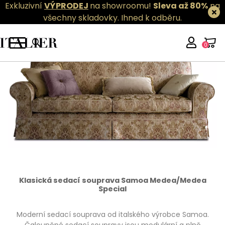
Exkluzivní
VÝPRODEJ
na showroomu!
Sleva až 80%
na
všechny skladovky.
Ihned k odběru.
0
Klasická sedací souprava Samoa Medea/Medea
Special
Moderní sedací souprava od italského výrobce Samoa.
Čalouněné sedací soupravy jsou modulární a plně