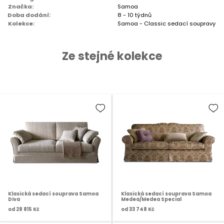
Značka:
Samoa
Doba dodání:
8 - 10 týdnů
Kolekce:
Samoa - Classic sedací soupravy
Ze stejné kolekce
Klasická sedací souprava Samoa
Klasická sedací souprava Samoa
Diva
Medea/Medea Special
od
28 815 Kč
od
33 748 Kč