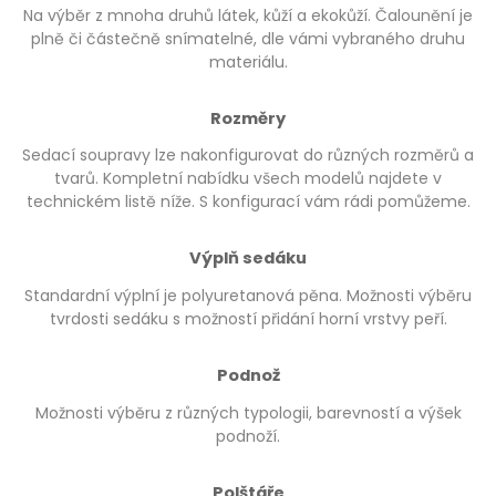
Na výběr z mnoha druhů látek, kůží a ekokůží. Čalounění je
plně či částečně snímatelné, dle vámi vybraného druhu
materiálu.
Rozměry
Sedací soupravy lze nakonfigurovat do různých rozměrů a
tvarů. Kompletní nabídku všech modelů najdete v
technickém listě níže. S konfigurací vám rádi pomůžeme.
Výplň sedáku
Standardní výplní je polyuretanová pěna. Možnosti výběru
tvrdosti sedáku s možností přidání horní vrstvy peří.
Podnož
Možnosti výběru z různých typologii, barevností a výšek
podnoží.
Polštáře