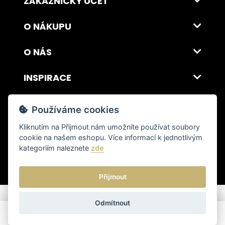
ZÁKAZNICKÝ ÚČET
O NÁKUPU
O NÁS
INSPIRACE
DOPRAVA A PLATBA
Používáme cookies
Kliknutím na
Přijmout
nám umožníte používat soubory
cookie na našem eshopu. Více informací k jednotlivým
© 2026 ITALSKY INTERIER s.r.o. Vytvořilo INIZIO Internet Media s.r.o.
|
nastavení cookies
kategoriím naleznete
zde
Přijmout
Odmítnout
Cena od
33 748 Kč
Poptat produkt