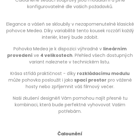
konfigurovatelné dle vašich požadavků.
Elegance a vášeň se skloubily v nezapomenutelné klasické
pohovce Medea. Díky variabilitě tento kousek rozzáří každý
interiér, který bude zdobit.
Pohovka Medea je k dispozici výhradně v
lineárním
provedení
ve
4 velikostech
. Přehled všech dostupných
variant naleznete v technickém listu.
Krása střídá praktičnost - díky
rozkládacímu modulu
může pohovka posloužit i jako
spací prostor
pro vážené
hosty nebo zpříjemnit váš filmový večer.
Naši zkušení designéři Vám pomohou najít přesně tu
kombinaci, která bude perfektně vyhovovat Vašim
potřebám.
Čalounění