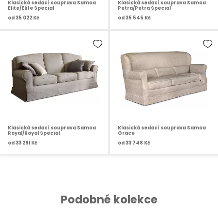
Klasická sedací souprava Samoa
Klasická sedací souprava Samoa
Elite/Elite Special
Petra/Petra Special
od
35 022 Kč
od
35 545 Kč
Klasická sedací souprava Samoa
Klasická sedací souprava Samoa
Royal/Royal Special
Grace
od
33 291 Kč
od
33 748 Kč
Podobné kolekce