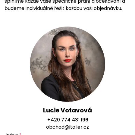
splníme každé vaše specifické přání a očekávání a
budeme individuálně řešit každou vaši objednávku.
Lucie Votavová
+420 774 431 196
obchod@italier.cz
Jméno
*