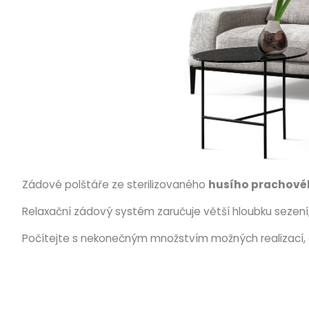
Zádové polštáře ze sterilizovaného
husího prachové
Relaxační zádový systém zaručuje větší hloubku seze
Počítejte s nekonečným množstvím možných realizací, 