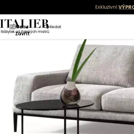
Exkluzivní
VÝPR
Menu
Hledat
Nábytek od italských mistrů
Zavřít