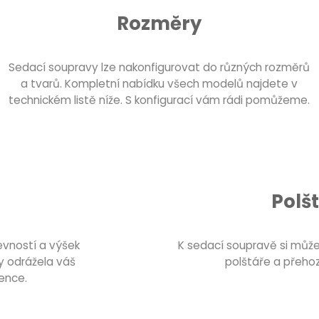
Rozměry
Sedací soupravy lze nakonfigurovat do různých rozměrů
a tvarů. Kompletní nabídku všech modelů najdete v
technickém listě níže. S konfigurací vám rádi pomůžeme.
Polš
evností a výšek
K sedací soupravě si může
y odrážela váš
polštáře a přeho
ence.