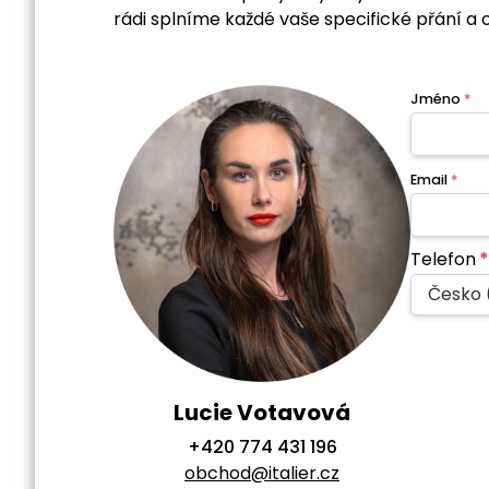
rádi splníme každé vaše specifické přání a 
Jméno
*
Email
*
Telefon
*
Česko 
Lucie Votavová
+420 774 431 196
obchod@italier.cz