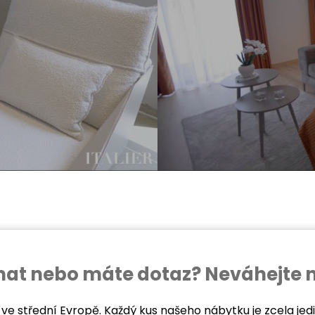
ednat nebo máte dotaz? Neváhejte 
 ve střední Evropě. Každý kus našeho nábytku je zcela je