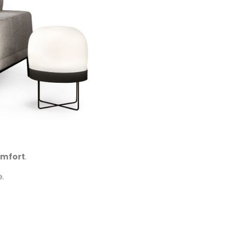
omfort
.
e.