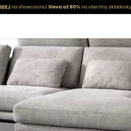
ODEJ
na showroomu!
Sleva až 80%
na všechny skladovky