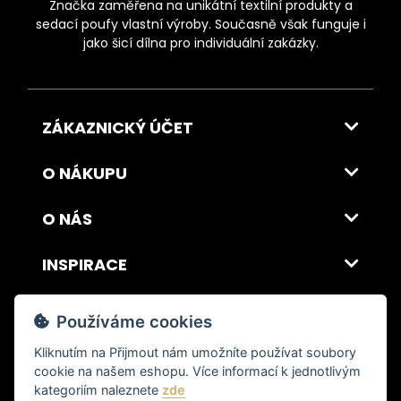
Značka zaměřena na unikátní textilní produkty a
sedací poufy vlastní výroby. Současně však funguje i
jako šicí dílna pro individuální zakázky.
ZÁKAZNICKÝ ÚČET
O NÁKUPU
O NÁS
INSPIRACE
DOPRAVA A PLATBA
Používáme cookies
Kliknutím na
Přijmout
nám umožníte používat soubory
cookie na našem eshopu. Více informací k jednotlivým
© 2026 ITALSKY INTERIER s.r.o. Vytvořilo INIZIO Internet Media s.r.o.
|
nastavení cookies
kategoriím naleznete
zde