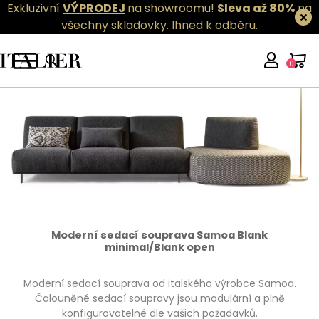
Exkluzivní
VÝPRODEJ
na showroomu!
Sleva až 80%
na
všechny skladovky.
Ihned k odběru.
0
Moderní sedací souprava Samoa Blank
minimal/Blank open
Moderní sedací souprava od italského výrobce Samoa.
Čalouněné sedací soupravy jsou modulární a plně
konfigurovatelné dle vašich požadavků.