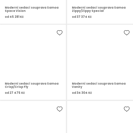
Moderní sedací souprava Samoa
Moderní sedací souprava Samoa
Space Vision
Zippy/Zippy Special
od
45 281 Kč
od
37 374 Kč
Moderní sedací souprava Samoa
Moderní sedací souprava Samoa
Crisp/Crisp Fly
Vanity
od
27 475 Kč
od
34 304 Kč