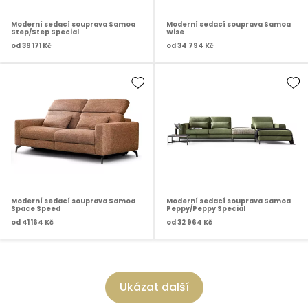
Moderní sedací souprava Samoa
Moderní sedací souprava Samoa
Step/Step Special
Wise
od
39 171 Kč
od
34 794 Kč
Moderní sedací souprava Samoa
Moderní sedací souprava Samoa
Space Speed
Peppy/Peppy Special
od
41 164 Kč
od
32 964 Kč
Ukázat další