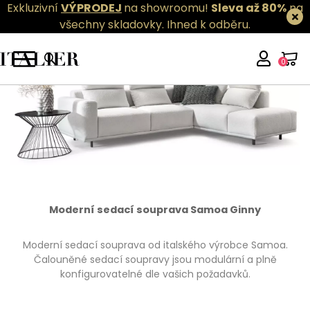
Exkluzivní
VÝPRODEJ
na showroomu!
Sleva až 80%
na
všechny skladovky.
Ihned k odběru.
0
Moderní sedací souprava Samoa Ginny
Moderní sedací souprava od italského výrobce Samoa.
Čalouněné sedací soupravy jsou modulární a plně
konfigurovatelné dle vašich požadavků.