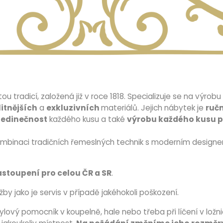
tou tradicí, založená již v roce 1818. Specializuje se na výrobu
itnějších
a
exkluzivních
materiálů. Jejich nábytek je
ruč
jedinečnost
každého kusu a také
výrobu každého kusu p
mbinaci tradičních řemeslných technik s moderním designem,
stoupení pro celou ČR a SR
.
žby jako je servis v případě jakéhokoli poškození.
lový pomocník v koupelně, hale nebo třeba při líčení v ložni