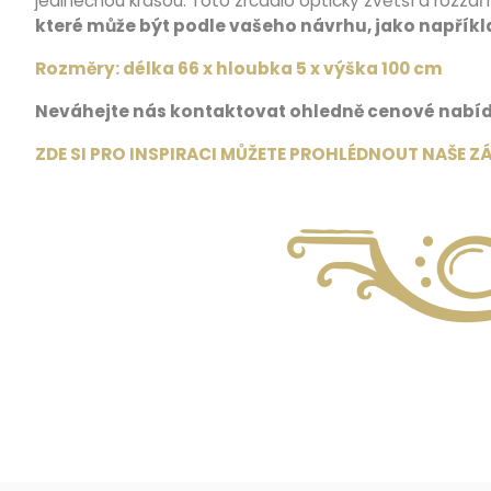
jedinečnou krásou. Toto zrcadlo opticky zvětší a rozzáří
které může být podle vašeho návrhu, jako napříkla
Rozměry: délka 66 x hloubka 5 x výška 100 cm
Neváhejte nás kontaktovat ohledně cenové nabídk
ZDE SI PRO INSPIRACI MŮŽETE PROHLÉDNOUT NAŠE Z