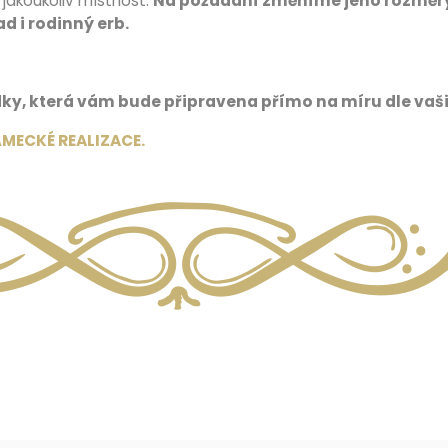
 jakoukoliv místnost.
Na požádání změníme jeho rozměry, 
d i rodinný erb.
y, která vám bude připravena přímo na míru dle vaš
ÁMECKÉ REALIZACE
.