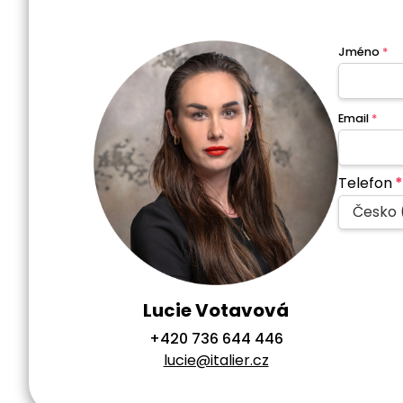
Jméno
*
Email
*
Telefon
*
Česko 
Lucie Votavová
+420 736 644 446
lucie@italier.cz