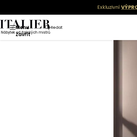
Exkluzivní
VÝPR
Menu
Hledat
Nábytek od italských mistrů
Zavřít