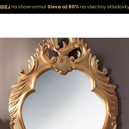
ODEJ
na showroomu!
Sleva až 80%
na všechny skladovky