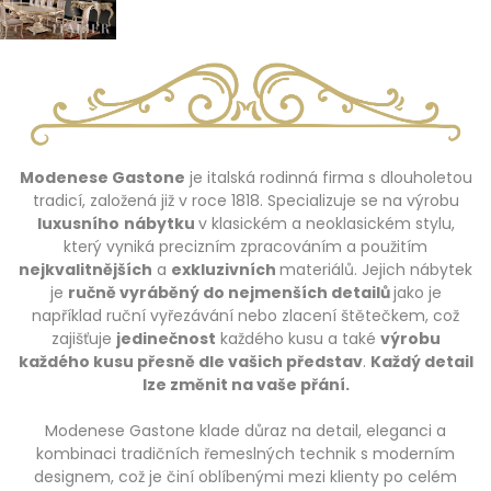
Modenese Gastone
je italská rodinná firma s dlouholetou
tradicí, založená již v roce 1818. Specializuje se na výrobu
luxusního
nábytku
v klasickém a neoklasickém stylu,
který vyniká precizním zpracováním a použitím
nejkvalitnějších
a
exkluzivních
materiálů. Jejich nábytek
je
ručně vyráběný do nejmenších detailů
jako je
například ruční vyřezávání nebo zlacení štětečkem, což
zajišťuje
jedinečnost
každého kusu a také
výrobu
každého kusu přesně dle vašich představ
.
Každý detail
lze změnit na vaše přání.
Modenese Gastone klade důraz na detail, eleganci a
kombinaci tradičních řemeslných technik s moderním
designem, což je činí oblíbenými mezi klienty po celém