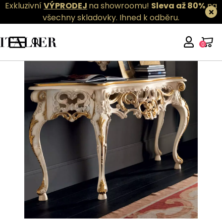
Exkluzivní
VÝPRODEJ
na showroomu!
Sleva až 80%
na
všechny skladovky.
Ihned k odběru.
0