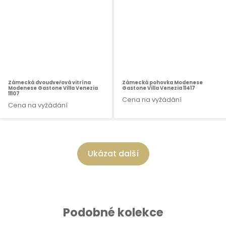
Zámecká dvoudveřová vitrína
Zámecká pohovka Modenese
Modenese Gastone Villa Venezia
Gastone Villa Venezia 11417
11107
Cena na vyžádání
Cena na vyžádání
Ukázat další
Podobné kolekce