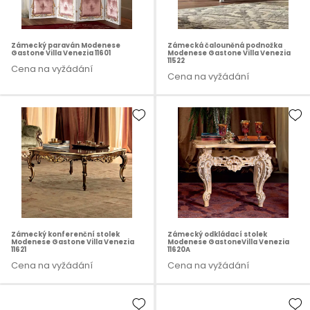
Zámecký paraván Modenese
Zámecká čalouněná podnožka
Gastone Villa Venezia 11601
Modenese Gastone Villa Venezia
11522
Cena na vyžádání
Cena na vyžádání
Zámecký konferenční stolek
Zámecký odkládací stolek
Modenese Gastone Villa Venezia
Modenese GastoneVilla Venezia
11621
11620A
Cena na vyžádání
Cena na vyžádání