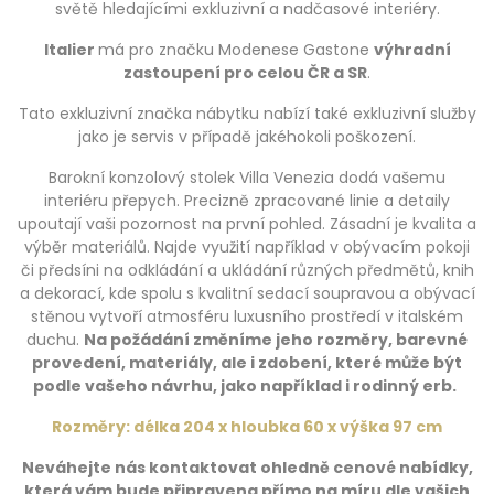
světě hledajícími exkluzivní a nadčasové interiéry.
Italier
má pro značku Modenese Gastone
výhradní
zastoupení pro celou ČR a SR
.
Tato exkluzivní značka nábytku nabízí také exkluzivní služby
jako je servis v případě jakéhokoli poškození.
Barokní konzolový stolek Villa Venezia dodá vašemu
interiéru přepych. Precizně zpracované linie a detaily
upoutají vaši pozornost na první pohled. Zásadní je kvalita a
výběr materiálů. Najde využití například v obývacím pokoji
či předsíni na odkládání a ukládání různých předmětů, knih
a dekorací, kde spolu s kvalitní sedací soupravou a obývací
stěnou vytvoří atmosféru luxusního prostředí v italském
duchu.
Na požádání změníme jeho rozměry, barevné
provedení, materiály, ale i zdobení, které může být
podle vašeho návrhu, jako například i rodinný erb.
Rozměry: délka 204 x hloubka 60 x výška 97 cm
Neváhejte nás kontaktovat ohledně cenové nabídky,
která vám bude připravena přímo na míru dle vašich