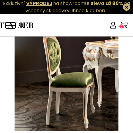
Exkluzivní
VÝPRODEJ
na showroomu!
Sleva až 80%
na
všechny skladovky.
Ihned k odběru.
0