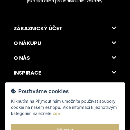
jako šicí dílna pro individuální zakázky.
ZÁKAZNICKÝ ÚČET
O NÁKUPU
O NÁS
INSPIRACE
DOPRAVA A PLATBA
Používáme cookies
Kliknutím na
Přijmout
nám umožníte používat soubory
cookie na našem eshopu. Více informací k jednotlivým
© 2026 ITALSKY INTERIER s.r.o. Vytvořilo INIZIO Internet Media s.r.o.
|
nastavení cookies
kategoriím naleznete
zde