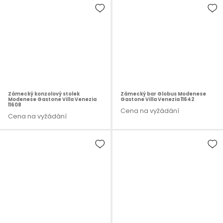
Zámecký konzolový stolek
Zámecký bar Globus Modenese
Modenese Gastone Villa Venezia
Gastone Villa Venezia 11642
11608
Cena na vyžádání
Cena na vyžádání