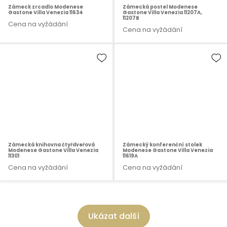
Zámeck zrcadlo Modenese
Zámecká postel Modenese
Gastone Villa Venezia 11634
Gastone Villa Venezia 11207A,
11207B
Cena na vyžádání
Cena na vyžádání
Zámecká knihovna čtyřdveřová
Zámecký konferenční stolek
Modenese Gastone Villa Venezia
Modenese Gastone Villa Venezia
11301
11619A
Cena na vyžádání
Cena na vyžádání
Ukázat další