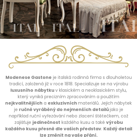
Modenese Gastone
je italská rodinná firma s dlouholetou
tradicí, založená již v roce 1818. Specializuje se na výrobu
luxusního
nábytku
v klasickém a neoklasickém stylu,
který vyniká precizním zpracováním a použitím
nejkvalitnějších
a
exkluzivních
materiálů. Jejich nábytek
je
ručně vyráběný do nejmenších detailů
jako je
například ruční vyřezávání nebo zlacení štětečkem, což
zajišťuje
jedinečnost
každého kusu a také
výrobu
každého kusu přesně dle vašich představ
.
Každý detail
lze změnit na vaše přání.