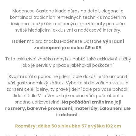
Modenese Gastone klade důraz na detail, eleganci a
kombinaci tradičních řemeslných technik s moderním
designem, což je činí oblíbenými mezi klienty po celém
světě hledajícími exkluzivní a nadčasové interiéry.
Italier
má pro značku Modenese Gastone
výhradní
zastoupení pro celou ČR a SR
.
Tato exkluzivní značka nábytku nabízí také exkluzivní služby
jako je servis v případě jakéhokoli poškození.
Kvalitní stůl a pohodlné jídelní židle dokáží ještě umocnit
váš gastronomický zážitek. Vyberte si dle vašeho vkusu a
zařízení celé jídelny, ty pravé jídelní židle pro vaše pohodlí.
Jídelní židle Villa Venezia je odolná vůči poškrábání a
snadno udržovatelná.
Na požádání změníme její
rozměry, barevné provedení, materiály, čalounění ale
i zdobení.
Rozměry: délka 50 x hloubka 57 x výška 102 cm