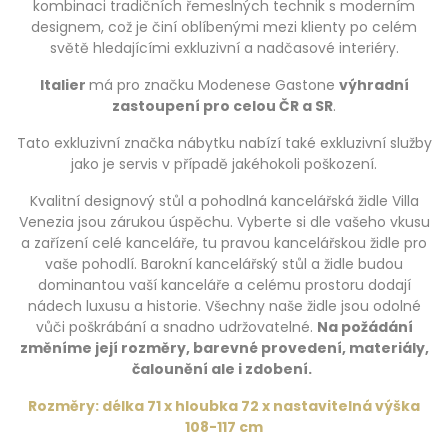
kombinaci tradičních řemeslných technik s moderním
designem, což je činí oblíbenými mezi klienty po celém
světě hledajícími exkluzivní a nadčasové interiéry.
Italier
má pro značku Modenese Gastone
výhradní
zastoupení pro celou ČR a SR
.
Tato exkluzivní značka nábytku nabízí také exkluzivní služby
jako je servis v případě jakéhokoli poškození.
Kvalitní designový stůl a pohodlná kancelářská židle Villa
Venezia jsou zárukou úspěchu. Vyberte si dle vašeho vkusu
a zařízení celé kanceláře, tu pravou kancelářskou židle pro
vaše pohodlí. Barokní kancelářský stůl a židle budou
dominantou vaší kanceláře a celému prostoru dodají
nádech luxusu a historie. Všechny naše židle jsou odolné
vůči poškrábání a snadno udržovatelné.
Na požádání
změníme její rozměry, barevné provedení, materiály,
čalounění ale i zdobení.
Rozměry: délka 71 x hloubka 72 x nastavitelná výška
108-117 cm