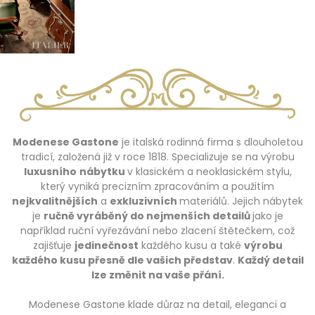
Modenese Gastone
je italská rodinná firma s dlouholetou
tradicí, založená již v roce 1818. Specializuje se na výrobu
luxusního
nábytku
v klasickém a neoklasickém stylu,
který vyniká precizním zpracováním a použitím
nejkvalitnějších
a
exkluzivních
materiálů. Jejich nábytek
je
ručně vyráběný do nejmenších detailů
jako je
například ruční vyřezávání nebo zlacení štětečkem, což
zajišťuje
jedinečnost
každého kusu a také
výrobu
každého kusu přesně dle vašich představ
.
Každý detail
lze změnit na vaše přání.
Modenese Gastone klade důraz na detail, eleganci a