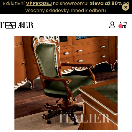
Exkluzivní
VÝPRODEJ
na showroomu!
Sleva až 80%
na
všechny skladovky.
Ihned k odběru.
0