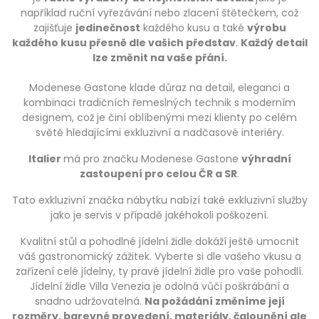
například ruční vyřezávání nebo zlacení štětečkem, což
zajišťuje
jedinečnost
každého kusu a také
výrobu
každého kusu přesně dle vašich představ
.
Každý detail
lze změnit na vaše přání.
Modenese Gastone klade důraz na detail, eleganci a
kombinaci tradičních řemeslných technik s moderním
designem, což je činí oblíbenými mezi klienty po celém
světě hledajícími exkluzivní a nadčasové interiéry.
Italier
má pro značku Modenese Gastone
výhradní
zastoupení pro celou ČR a SR
.
Tato exkluzivní značka nábytku nabízí také exkluzivní služby
jako je servis v případě jakéhokoli poškození.
Kvalitní stůl a pohodlné jídelní židle dokáží ještě umocnit
váš gastronomický zážitek. Vyberte si dle vašeho vkusu a
zařízení celé jídelny, ty pravé jídelní židle pro vaše pohodlí.
Jídelní židle Villa Venezia je odolná vůči poškrábání a
snadno udržovatelná.
Na požádání změníme její
rozměry, barevné provedení, materiály, čalounění ale