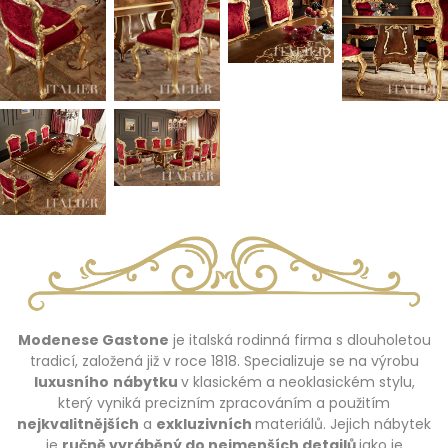
Modenese Gastone
je italská rodinná firma s dlouholetou
tradicí, založená již v roce 1818. Specializuje se na výrobu
luxusního
nábytku
v klasickém a neoklasickém stylu,
který vyniká precizním zpracováním a použitím
nejkvalitnějších
a
exkluzivních
materiálů. Jejich nábytek
je
ručně vyráběný do nejmenších detailů
jako je