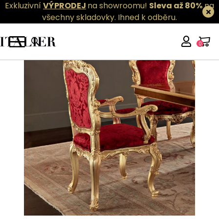
Exkluzivní
VÝPRODEJ
na showroomu!
Sleva až 80%
na
všechny skladovky.
Ihned k odběru.
0