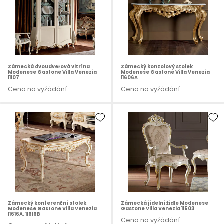
Zámecká dvoudveřová vitrína
Zámecký konzolový stolek
Modenese Gastone Villa Venezia
Modenese Gastone Villa Venezia
11107
11606A
Cena na vyžádání
Cena na vyžádání
Zámecký konferenční stolek
Zámecká jídelní židle Modenese
Modenese Gastone Villa Venezia
Gastone Villa Venezia 11503
11616A, 11616B
Cena na vyžádání