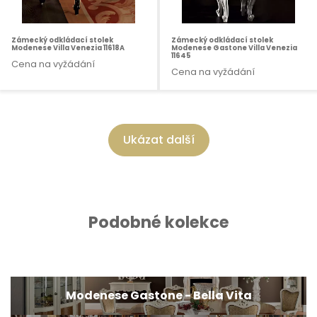
Zámecký odkládací stolek
Zámecký odkládací stolek
Modenese Villa Venezia 11618A
Modenese Gastone Villa Venezia
11645
Cena na vyžádání
Cena na vyžádání
Ukázat další
Podobné kolekce
Modenese Gastone - Bella Vita