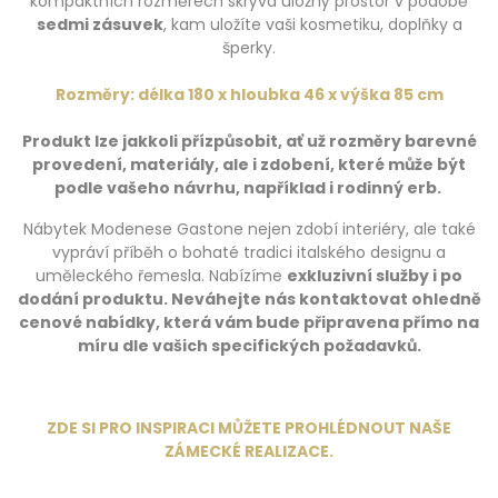
kompaktních rozměrech skrývá úložný prostor v podobě
sedmi zásuvek
, kam uložíte vaši kosmetiku, doplňky a
šperky.
Rozměry: délka 180 x hloubka 46 x výška 85 cm
Produkt lze jakkoli přízpůsobit, ať už rozměry barevné
provedení, materiály, ale i zdobení, které může být
podle vašeho návrhu, například i rodinný erb.
Nábytek Modenese Gastone nejen zdobí interiéry, ale také
vypráví příběh o bohaté tradici italského designu a
uměleckého řemesla. Nabízíme
exkluzivní služby i po
dodání produktu.
Neváhejte nás kontaktovat ohledně
cenové nabídky, která vám bude připravena přímo na
míru dle vašich specifických požadavků.
ZDE SI PRO INSPIRACI MŮŽETE PROHLÉDNOUT NAŠE
ZÁMECKÉ REALIZACE
.