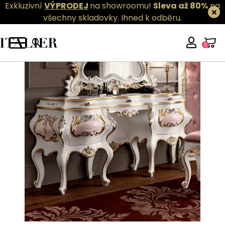
Exkluzivní
VÝPRODEJ
na showroomu!
Sleva až 80%
na
všechny skladovky.
Ihned k odběru.
0