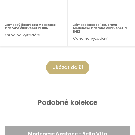
Zámecký jídelní stůl Modenese
Zámecká sedací souprava
Gastone Villa Venezia 11111A
Modenese Gastone Villa Venezia
11412
Cena na vyžádání
Cena na vyžádání
Ukázat další
Podobné kolekce
Modenese Gastone - Bella Vita