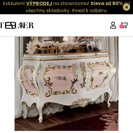
Exkluzivní
VÝPRODEJ
na showroomu!
Sleva až 80%
na
všechny skladovky.
Ihned k odběru.
0