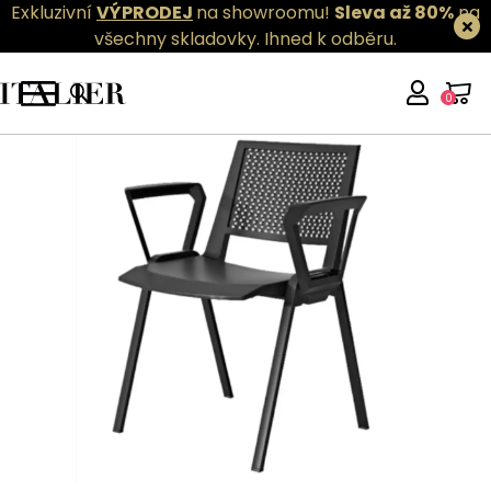
Exkluzivní
VÝPRODEJ
na showroomu!
Sleva až 80%
na
všechny skladovky.
Ihned k odběru.
0