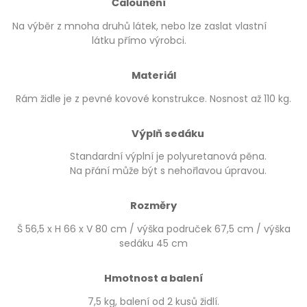
Čalounění
Na výběr z mnoha druhů látek, nebo lze zaslat vlastní
látku přímo výrobci.
Materiál
Rám židle je z pevné kovové konstrukce. Nosnost až 110 kg.
Výplň sedáku
Standardní výplní je polyuretanová pěna.
Na přání může být s nehořlavou úpravou.
Rozměry
Š 56,5 x H 66 x V 80 cm / výška područek 67,5 cm / výška
sedáku 45 cm
Hmotnost a balení
7,5 kg, balení od 2 kusů židlí.