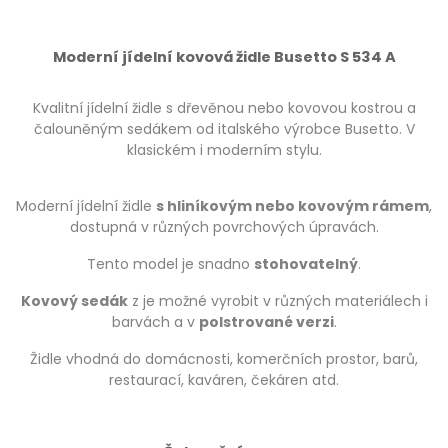
Moderní jídelní kovová židle Busetto S 534 A
Kvalitní jídelní židle s dřevěnou nebo kovovou kostrou a
čalouněným sedákem od italského výrobce Busetto. V
klasickém i moderním stylu.
Moderní jídelní židle
s hliníkovým nebo kovovým rámem
,
dostupná v různých povrchových úpravách.
Tento model je snadno
stohovatelný
.
Kovový sedák
z je možné vyrobit v různých materiálech i
barvách a v
polstrované verzi
.
Židle vhodná do domácnosti, komerčních prostor, barů,
restaurací, kaváren, čekáren atd.