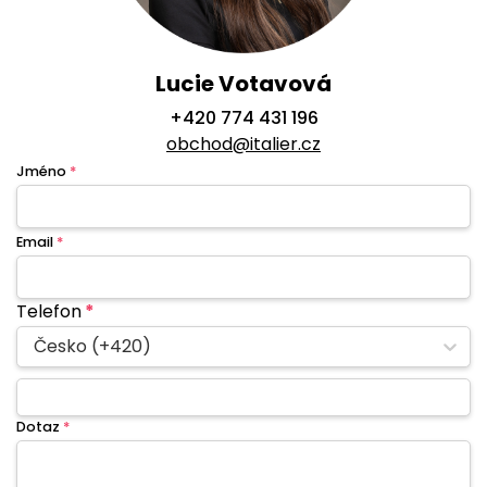
Lucie Votavová
+420 774 431 196
obchod@italier.cz
Jméno
*
Email
*
Telefon
*
Česko (+420)
Dotaz
*