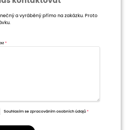
nás kontaktovat
dinečný a vyráběný přímo na zakázku. Proto
ávku.
az
*
Souhlasím se zpracováním
osobních údajů
*