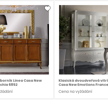
íborník Linea Casa New
Klasická dvoudveřová vitr
schia 6852
Casa New Emotions Franc
yžádání
Cena na vyžádání