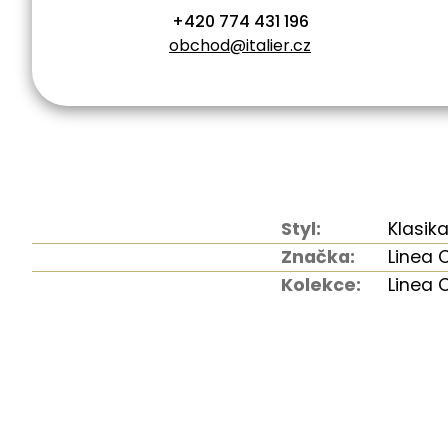
+420 774 431 196
obchod@italier.cz
Styl:
Klasik
Značka:
Linea
Kolekce:
Linea 