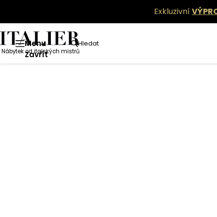
Exkluzivní
VÝPR
Menu
Hledat
Nábytek od italských mistrů
Zavřít