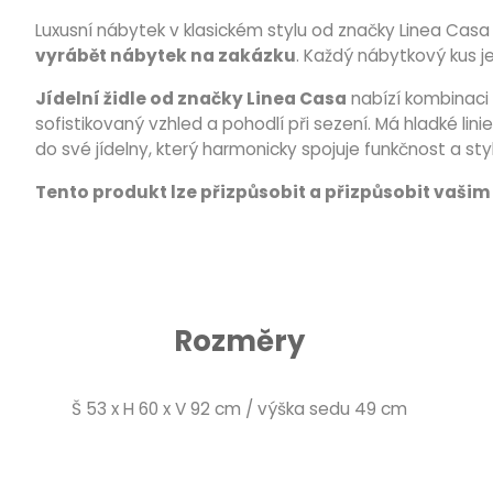
Luxusní nábytek v klasickém stylu od značky Linea Ca
vyrábět nábytek na zakázku
. Každý nábytkový kus je
Jídelní židle od značky Linea Casa
nabízí kombinaci 
sofistikovaný vzhled a pohodlí při sezení. Má hladké lini
do své jídelny, který harmonicky spojuje funkčnost a sty
Tento produkt lze přizpůsobit a přizpůsobit vaš
Rozměry
Š 53 x H 60 x V 92 cm / výška sedu 49 cm