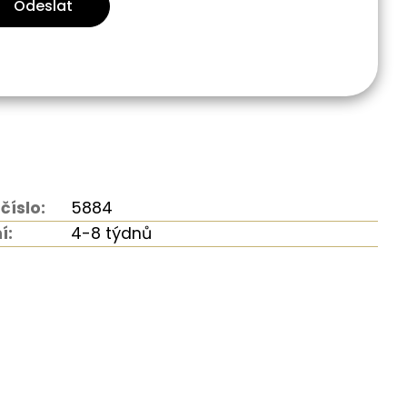
Odeslat
číslo:
5884
í:
4-8 týdnů