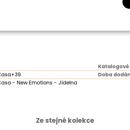
a
Katalogové 
 Casa+39
Doba dodán
Casa - New Emotions - Jídelna
Ze stejné kolekce