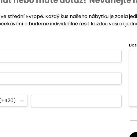
ednat nebo máte dotaz? Neváhejte 
 ve střední Evropě. Každý kus našeho nábytku je zcela je
očekávání a budeme individuálně řešit každou vaši objedn
Dot
(+420)