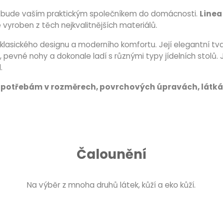
sa bude vaším praktickým společníkem do domácnosti.
Linea
 vyroben z těch nejkvalitnějších materiálů.
klasického designu a moderního komfortu. Její elegantní tva
e, pevné nohy a dokonale ladí s různými typy jídelních stolů.
l.
im potřebám v rozměrech, povrchových úpravách, látká
Čalounění
Na výběr z mnoha druhů látek, kůží a eko kůží.