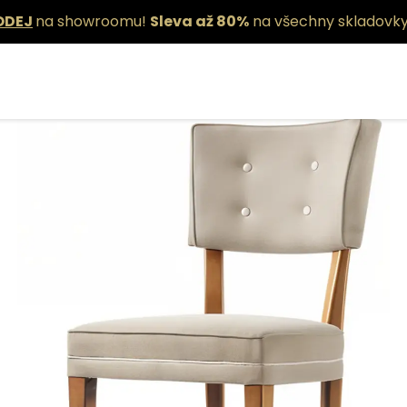
ODEJ
na showroomu!
Sleva až 80%
na všechny skladovky