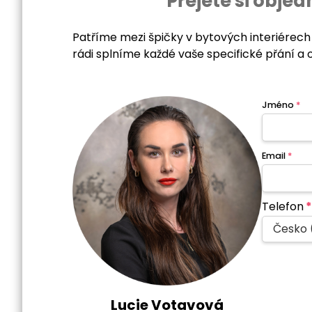
Přejete si obj
Patříme mezi špičky v bytových interiérech
rádi splníme každé vaše specifické přání a 
Jméno
*
Email
*
Telefon
*
Česko 
Lucie Votavová