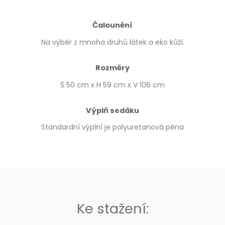
Čalounění
Na výběr z mnoha druhů látek a eko kůží.
Rozměry
Š 50 cm x H 59 cm x V 106 cm
Výplň sedáku
Standardní výplní je polyuretanová pěna
Ke stažení: