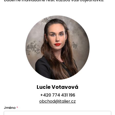
Lucie Votavová
+420 774 431 196
obchod@italier.cz
Jméno
*