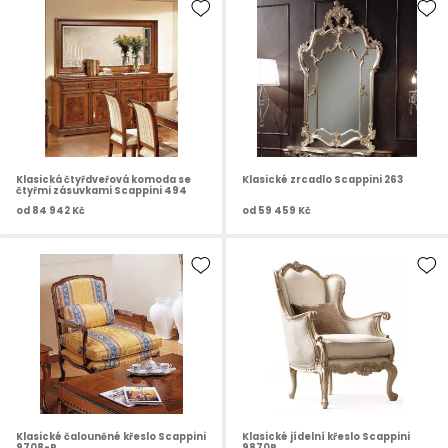
Klasická čtyřdveřová komoda se
Klasické zrcadlo Scappini 263
čtyřmi zásuvkami Scappini 494
od
84 942 Kč
od
59 459 Kč
Klasické čalouněné křeslo Scappini
Klasické jídelní křeslo Scappini
9708-P
9870P