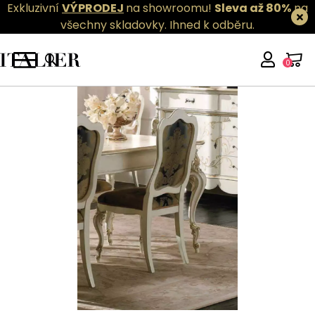
Exkluzivní
VÝPRODEJ
na showroomu!
Sleva až 80%
na
všechny skladovky.
Ihned k odběru.
0