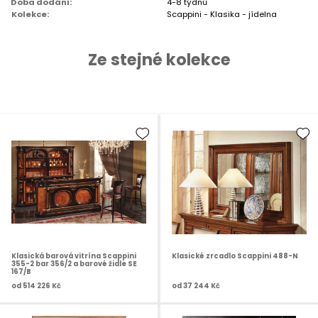
Doba dodání:
4-8 týdnů
Kolekce:
Scappini - Klasika - jídelna
Ze stejné kolekce
Klasická barová vitrína Scappini
Klasické zrcadlo Scappini 488-N
355-2 bar 356/2 a barové židle SE
167/B
od
514 226 Kč
od
37 244 Kč