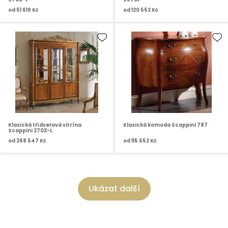
od
51 619 Kč
od
120 552 Kč
Klasická třídveřová vitrína
Klasická komoda Scappini 787
Scappini 2703-L
od
268 547 Kč
od
115 652 Kč
Ukázat další