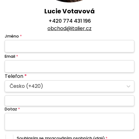
Lucie Votavová
+420 774 431 196
obchod@italier.cz
Jméno
*
Email
*
Telefon
*
Česko (+420)
Dotaz
*
Souhlasím se zpracováním
osobních údajů
*