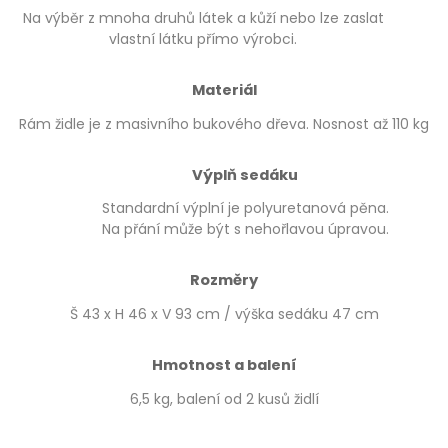
Na výběr z mnoha druhů látek a kůží nebo lze zaslat
vlastní látku přímo výrobci.
Materiál
Rám židle je z masivního bukového dřeva. Nosnost až 110 kg
Výplň sedáku
Standardní výplní je polyuretanová pěna.
Na přání může být s nehořlavou úpravou.
Rozměry
Š 43 x H 46 x V 93 cm / výška sedáku 47 cm
Hmotnost a balení
6,5 kg, balení od 2 kusů židlí