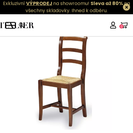
Exkluzivní
VÝPRODEJ
na showroomu!
Sleva až 80%
na
všechny skladovky.
Ihned k odběru.
0