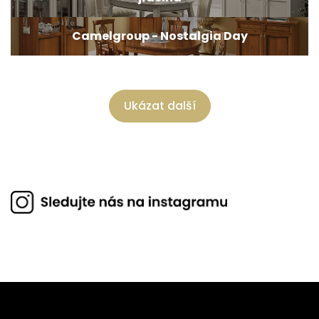
Camelgroup - Nostalgia Day
Ukázat další