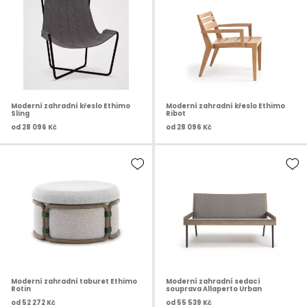
Moderní zahradní křeslo Ethimo
Moderní zahradní křeslo Ethimo
Sling
Ribot
od
28 096 Kč
od
28 096 Kč
Moderní zahradní taburet Ethimo
Moderní zahradní sedací
Rotin
souprava Allaperto Urban
od
52 272 Kč
od
55 539 Kč