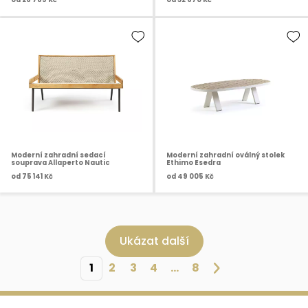
Moderní zahradní sedací
Moderní zahradní oválný stolek
souprava Allaperto Nautic
Ethimo Esedra
od
75 141 Kč
od
49 005 Kč
Ukázat další
1
2
3
4
...
8