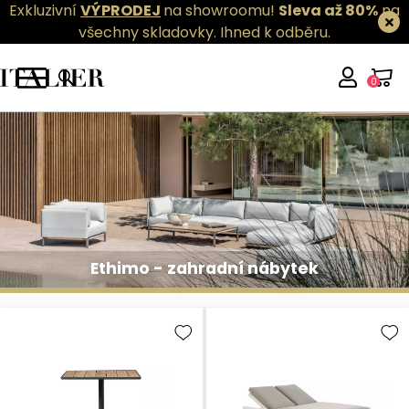
Exkluzivní
VÝPRODEJ
na showroomu!
Sleva až 80%
na
všechny skladovky.
Ihned k odběru.
0
Ethimo - zahradní nábytek
Ethimo - zahradní nábytek