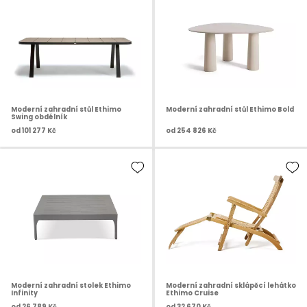
Moderní zahradní stůl Ethimo
Moderní zahradní stůl Ethimo Bold
Swing obdélník
od
101 277 Kč
od
254 826 Kč
Moderní zahradní stolek Ethimo
Moderní zahradní sklápěcí lehátko
Infinity
Ethimo Cruise
od
26 789 Kč
od
32 670 Kč