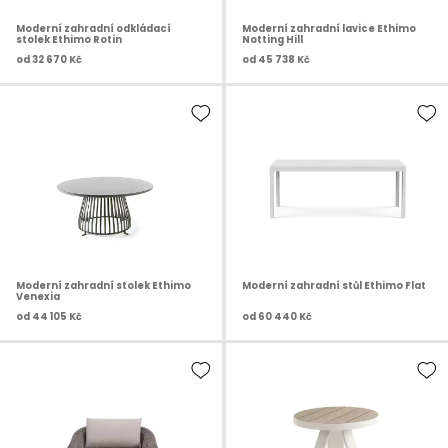
Moderní zahradní odkládací
Moderní zahradní lavice Ethimo
stolek Ethimo Rotin
Notting Hill
od
32 670 Kč
od
45 738 Kč
Moderní zahradní stolek Ethimo
Moderní zahradní stůl Ethimo Flat
Venexia
od
44 105 Kč
od
60 440 Kč