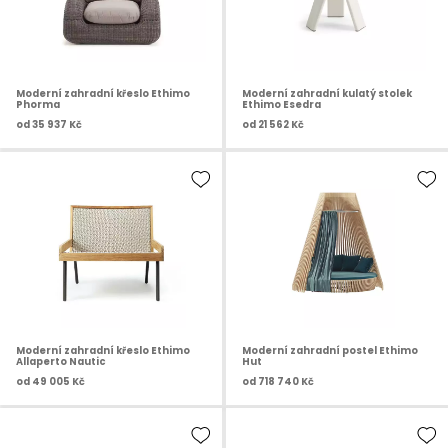
Moderní zahradní křeslo Ethimo
Moderní zahradní kulatý stolek
Phorma
Ethimo Esedra
od
35 937 Kč
od
21 562 Kč
Moderní zahradní křeslo Ethimo
Moderní zahradní postel Ethimo
Allaperto Nautic
Hut
od
49 005 Kč
od
718 740 Kč