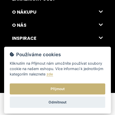
O NÁKUPU
O NÁS
INSPIRACE
DOPRAVA A PLATBA
Používáme cookies
Kliknutím na
Přijmout
nám umožníte používat soubory
cookie na našem eshopu. Více informací k jednotlivým
© 2026 ITALSKY INTERIER s.r.o. Vytvořilo INIZIO Internet Media s.r.o.
|
nastavení cookies
kategoriím naleznete
zde
Přijmout
Odmítnout