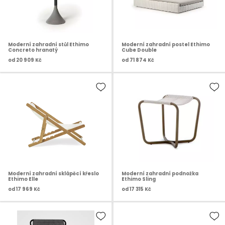
Moderní zahradní stůl Ethimo
Moderní zahradní postel Ethimo
Concreto hranatý
Cube Double
od
20 909 Kč
od
71 874 Kč
Moderní zahradní sklápěcí křeslo
Moderní zahradní podnožka
Ethimo Elle
Ethimo Sling
od
17 969 Kč
od
17 315 Kč