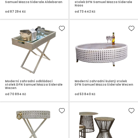
Samuel Mazza Siderale Aldebaran
stolek DFN Samuel Mazza Siderale
Naos
od
87 294 Kč
od
73 442 Kč
Moderní zahradní odkládací
Moderní zahradní kulatý stolek
stolek DFN Samuel Mazza Siderale
DFN Samuel Mazza Siderale Wezen
Wezen
od
70 894 Kč
od
53 840 Kč