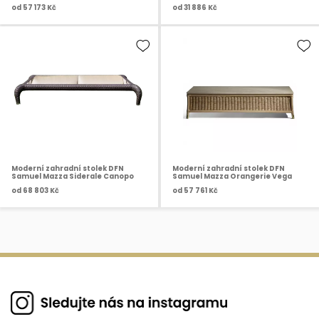
od
57 173 Kč
od
31 886 Kč
Moderní zahradní stolek DFN
Moderní zahradní stolek DFN
Samuel Mazza Siderale Canopo
Samuel Mazza Orangerie Vega
od
68 803 Kč
od
57 761 Kč