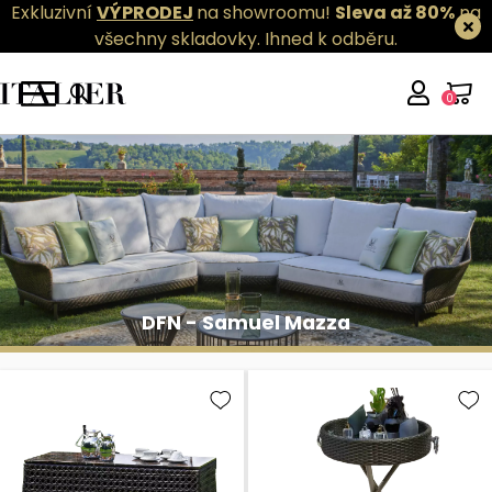
Exkluzivní
VÝPRODEJ
na showroomu!
Sleva až 80%
na
všechny skladovky.
Ihned k odběru.
0
DFN - Samuel Mazza
DFN - Samuel Mazza