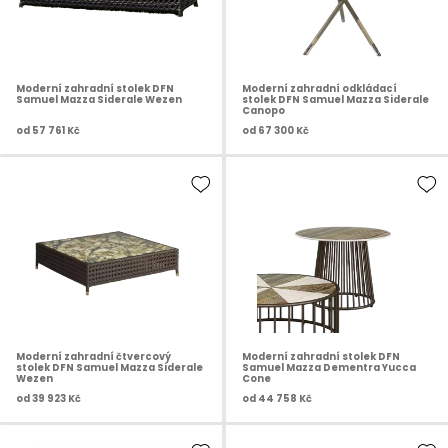
Moderní zahradní stolek DFN
Moderní zahradní odkládací
Samuel Mazza Siderale Wezen
stolek DFN Samuel Mazza Siderale
Canopo
od
57 761 Kč
od
67 300 Kč
Moderní zahradní čtvercový
Moderní zahradní stolek DFN
stolek DFN Samuel Mazza Siderale
Samuel Mazza Dementra Yucca
Wezen
Cone
od
39 923 Kč
od
44 758 Kč