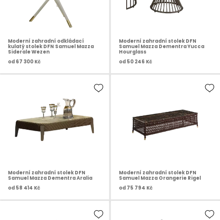
Moderní zahradní odkládací
Moderní zahradní stolek DFN
kulatý stolek DFN Samuel Mazza
Samuel Mazza Dementra Yucca
Siderale Wezen
Hourglass
od
67 300 Kč
od
50 246 Kč
Moderní zahradní stolek DFN
Moderní zahradní stolek DFN
Samuel Mazza Dementra Aralia
Samuel Mazza Orangerie Rigel
od
58 414 Kč
od
75 794 Kč