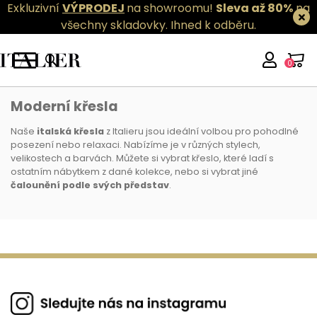
Exkluzivní
VÝPRODEJ
na showroomu!
Sleva až 80%
na
všechny skladovky.
Ihned k odběru.
0
Křesla
Moderní křesla
Naše
italská křesla
z Italieru jsou ideální volbou pro pohodlné
posezení nebo relaxaci. Nabízíme je v různých stylech,
velikostech a barvách. Můžete si vybrat křeslo, které ladí s
ostatním nábytkem z dané kolekce, nebo si vybrat jiné
čalounění podle
svých představ
.