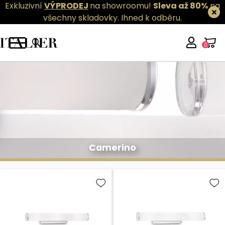
Exkluzivní
VÝPRODEJ
na showroomu!
Sleva až 80%
na
všechny skladovky.
Ihned k odběru.
0
Camerino
Camerino