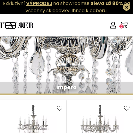
Exkluzivní
VÝPRODEJ
na showroomu!
Sleva až 80%
na
všechny skladovky.
Ihned k odběru.
0
Impero
Impero