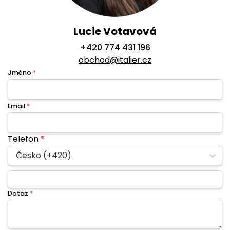
Lucie Votavová
+420 774 431 196
obchod@italier.cz
Jméno
*
Email
*
Telefon
*
Česko (+420)
Dotaz
*