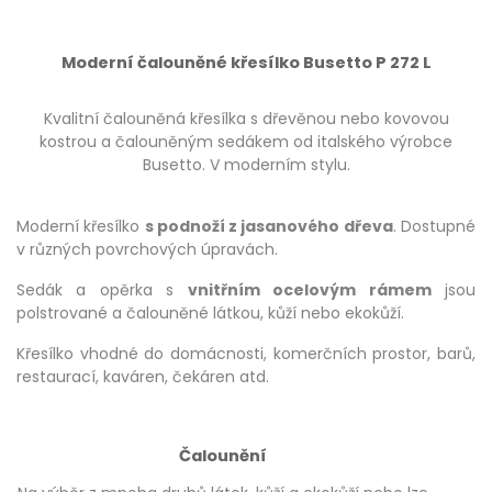
Moderní čalouněné křesílko Busetto P 272 L
Kvalitní čalouněná křesílka s dřevěnou nebo kovovou
kostrou a čalouněným sedákem od italského výrobce
Busetto. V moderním stylu.
Moderní křesílko
s podnoží z jasanového dřeva
. Dostupné
v různých povrchových úpravách.
Sedák a opěrka s
vnitřním ocelovým rámem
jsou
polstrované a čalouněné látkou, kůží nebo ekokůží.
Křesílko vhodné do domácnosti, komerčních prostor, barů,
restaurací, kaváren, čekáren atd.
Čalounění