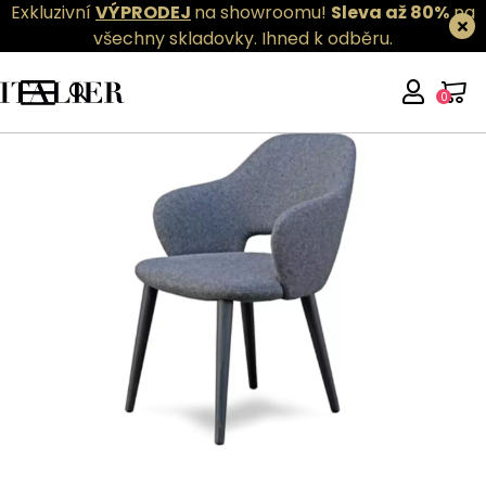
Exkluzivní
VÝPRODEJ
na showroomu!
Sleva až 80%
na
všechny skladovky.
Ihned k odběru.
0