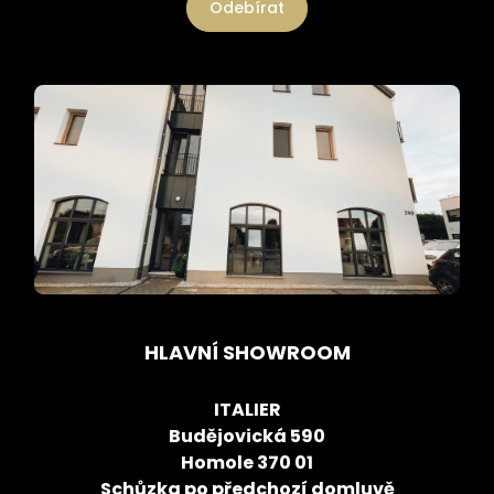
Odebírat
HLAVNÍ SHOWROOM
ITALIER
Budějovická 590
Homole 370 01
Schůzka po předchozí domluvě