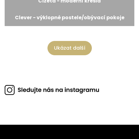
Cizeta - moderní křesla
Clever - výklopné postele/obývací pokoje
Ukázat další