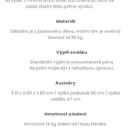
Na výběr z mnoha druhů látek, kůží a ekokůží nebo lze
zaslat vlastní látku přímo výrobci.
Materiál
Základna je z jasanového dřeva, vnitřní rám je ocelový.
Nosnost až 110 kg.
Výplň sedáku
Standardní výplní je polyuretanová pěna.
Na přání může být s nehořlavou úpravou.
Rozměry
Š 61 x H 60 x V 83 cm / výška područek 66 cm / výška
sedáku 47 cm
Hmotnost a balení
Hmotnost 14 kg, balení od 1 kusu křesílka.