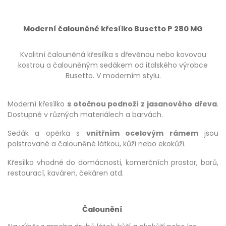
Moderní čalouněné křesílko Busetto P 280 MG
Kvalitní čalouněná křesílka s dřevěnou nebo kovovou
kostrou a čalouněným sedákem od italského výrobce
Busetto. V moderním stylu.
Moderní křesílko
s otočnou podnoží z jasanového dřeva
.
Dostupné v různých materiálech a barvách.
Sedák a opěrka s
vnitřním ocelovým rámem
jsou
polstrované a čalouněné látkou, kůží nebo ekokůží.
Křesílko vhodné do domácnosti, komerčních prostor, barů,
restaurací, kaváren, čekáren atd.
Čalounění