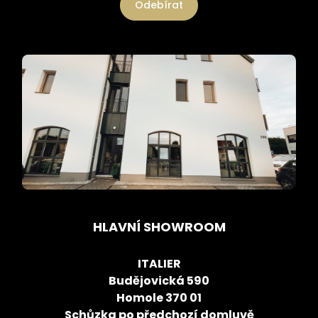
Odebírat
HLAVNÍ SHOWROOM
ITALIER
Budějovická 590
Homole 370 01
Schůzka po předchozí domluvě