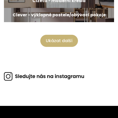
Cizeta - moderní křesla
Clever - výklopné postele/obývací pokoje
Ukázat další