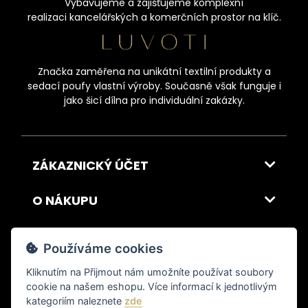
Vybavujeme a zajišťujeme komplexní
realizaci kancelářských a komerčních prostor na klíč.
Značka zaměřena na unikátní textilní produkty a
sedací poufy vlastní výroby. Současně však funguje i
jako šicí dílna pro individuální zakázky.
ZÁKAZNICKÝ ÚČET
O NÁKUPU
O NÁS
Používáme cookies
INSPIRACE
Kliknutím na
Přijmout
nám umožníte používat soubory
cookie na našem eshopu. Více informací k jednotlivým
kategoriím naleznete
zde
DOPRAVA A PLATBA