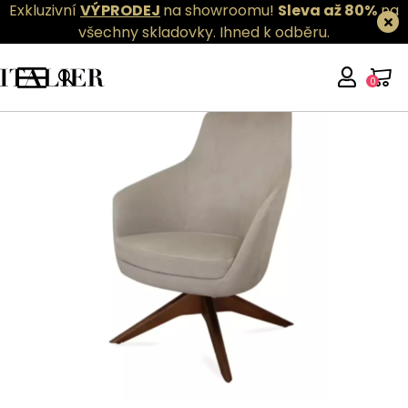
Exkluzivní
VÝPRODEJ
na showroomu!
Sleva až 80%
na
všechny skladovky.
Ihned k odběru.
0