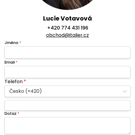
Lucie Votavová
+420 774 431 196
obchod@italier.cz
Jméno
*
Email
*
Telefon
*
Česko (+420)
Dotaz
*