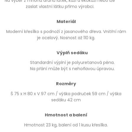
Na výběr z mnoha druhů látek, kůží a ekokůží nebo lze
zaslat vlastní látku přímo výrobci.
Materiál
Moderní křesílko s podnoží z jasanového dřeva. Vnitřní rám
je ocelový. Nosnost až 110 kg.
Výplň sedáku
Standardní výplní je polyuretanová pěna.
Na přání může být s nehořlavou úpravou.
Rozměry
Š 75 x H 80 x V 97 cm / výška područek 59 cm / výška
sedáku 42 cm
Hmotnost a balení
Hmotnost 23 kg, balení od 1 kusu křesílka.