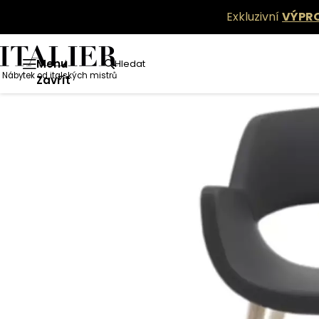
Exkluzivní
VÝPR
Menu
Hledat
Nábytek od italských mistrů
Zavřít