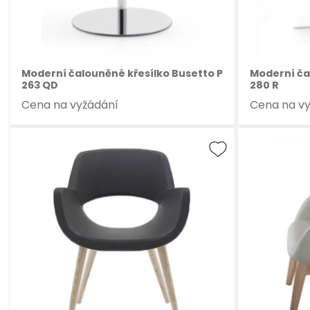
Moderní čalouněné křesílko Busetto P
Moderní ča
263 QD
280 R
Cena na vyžádání
Cena na v