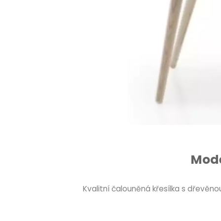
Mode
Kvalitní čalouněná křesílka s dřevě