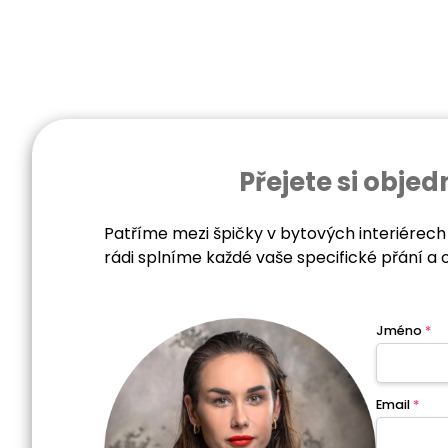
Přejete si obj
Patříme mezi špičky v bytových interiérech
rádi splníme každé vaše specifické přání a 
Jméno
*
Email
*