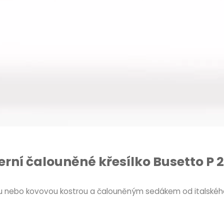
rní čalouněné křesílko Busetto P 2
nou nebo kovovou kostrou a čalouněným sedákem od italskéh