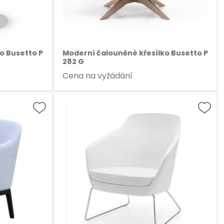
o Busetto P
Moderní čalouněné křesílko Busetto P
282 G
Cena na vyžádání