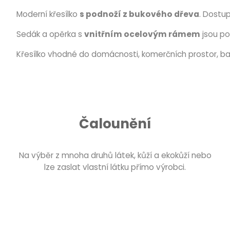
Moderní křesílko
s podnoží z bukového dřeva
. Dostu
Sedák a opěrka s
vnitřním ocelovým rámem
jsou po
Křesílko vhodné do domácnosti, komerčních prostor, bar
Čalounění
Na výběr z mnoha druhů látek, kůží a ekokůží nebo
lze zaslat vlastní látku přímo výrobci.