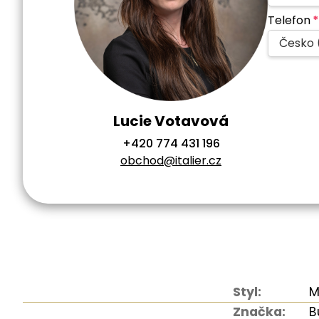
Telefon
*
Česko 
Lucie Votavová
+420 774 431 196
obchod@italier.cz
Styl:
M
Značka:
B