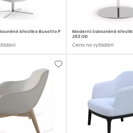
louněné křesílko Busetto P
Moderní čalouněné křesílk
263 OD
yžádání
Cena na vyžádání