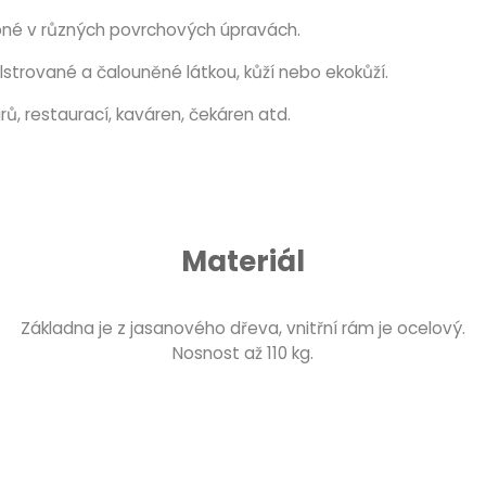
pné v různých povrchových úpravách.
lstrované a čalouněné látkou, kůží nebo ekokůží.
ů, restaurací, kaváren, čekáren atd.
Materiál
Základna je z jasanového dřeva, vnitřní rám je ocelový.
Nosnost až 110 kg.