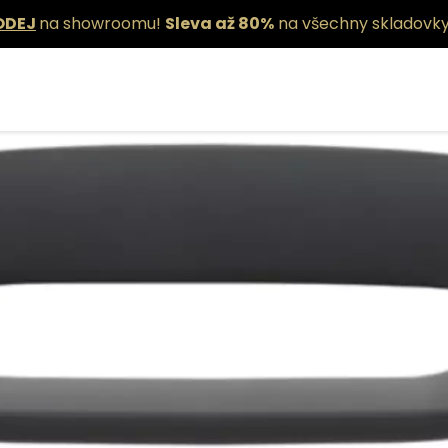
ODEJ
na showroomu!
Sleva až 80%
na všechny skladovky