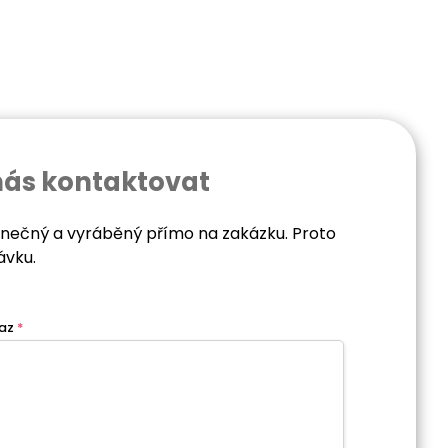
nás kontaktovat
dinečný a vyráběný přímo na zakázku. Proto
ávku.
az
*