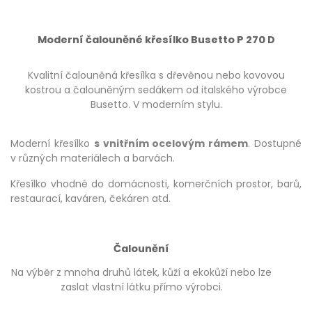
Moderní čalouněné křesílko Busetto P 270 D
Kvalitní čalouněná křesílka s dřevěnou nebo kovovou
kostrou a čalouněným sedákem od italského výrobce
Busetto. V moderním stylu.
Moderní křesílko
s vnitřním ocelovým rámem
. Dostupné
v různých materiálech a barvách.
Křesílko vhodné do domácnosti, komerčních prostor, barů,
restaurací, kaváren, čekáren atd.
Čalounění
Na výběr z mnoha druhů látek, kůží a ekokůží nebo lze
zaslat vlastní látku přímo výrobci.