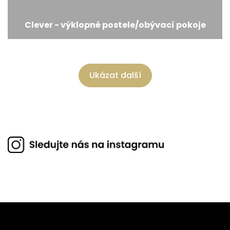
Clever - výklopné postele/obývací pokoje
Ukázat další