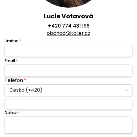
Lucie Votavová
+420 774 431 196
obchod@italier.cz
Jméno
*
Email
*
Telefon
*
Česko (+420)
Dotaz
*