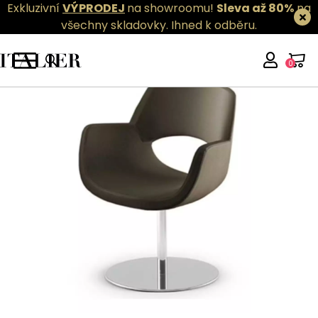
Exkluzivní
VÝPRODEJ
na showroomu!
Sleva až 80%
na
všechny skladovky.
Ihned k odběru.
0