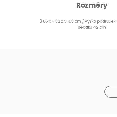
Rozměry
Š 86 x H 82 x V 108 cm / výška područek
sedáku 42 cm