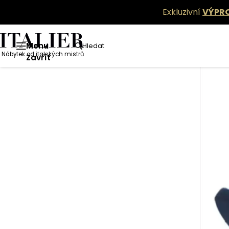
Exkluzivní
VÝPR
Menu
Hledat
Nábytek od italských mistrů
Zavřít