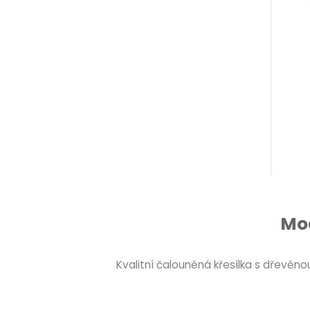
Mod
Kvalitní čalouněná křesílka s dřevě