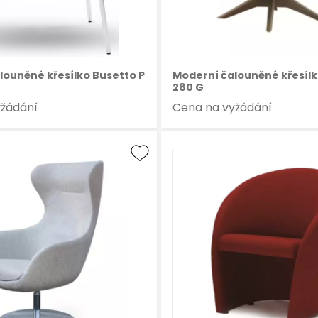
louněné křesílko Busetto P
Moderní čalouněné křesílk
280 G
yžádání
Cena na vyžádání