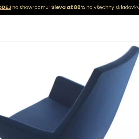
ODEJ
na showroomu!
Sleva až 80%
na všechny skladovky