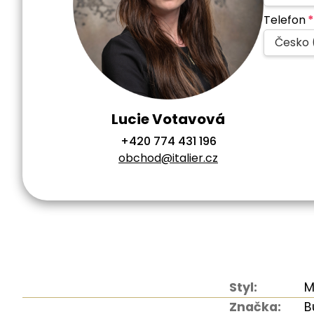
Telefon
*
Česko 
Lucie Votavová
+420 774 431 196
obchod@italier.cz
Styl:
M
Značka:
B