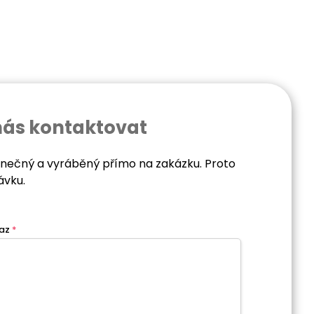
nás kontaktovat
dinečný a vyráběný přímo na zakázku. Proto
ávku.
az
*