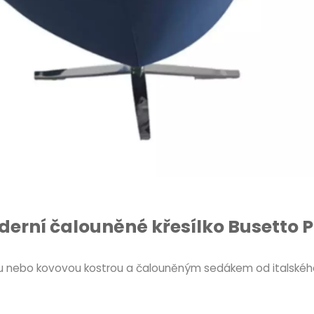
erní čalouněné křesílko Busetto P
nou nebo kovovou kostrou a čalouněným sedákem od italskéh