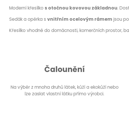
Moderní křesílko
s otočnou kovovou základnou
. Do
Sedák a opěrka s
vnitřním ocelovým rámem
jsou po
Křesílko vhodné do domácnosti, komerčních prostor, bar
Čalounění
Na výběr z mnoha druhů látek, kůží a ekokůží nebo
lze zaslat vlastní látku přímo výrobci.