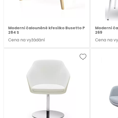
Moderní čalouněné křesílko Busetto P
Moderní ča
284 S
269
Cena na vyžádání
Cena na v