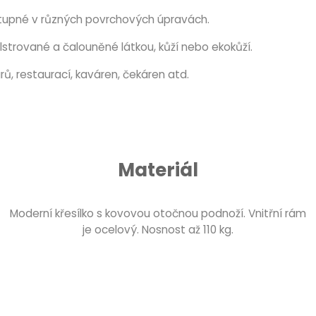
stupné v různých povrchových úpravách.
lstrované a čalouněné látkou, kůží nebo ekokůží.
ů, restaurací, kaváren, čekáren atd.
Materiál
Moderní křesílko s kovovou otočnou podnoží. Vnitřní rám
je ocelový. Nosnost až 110 kg.