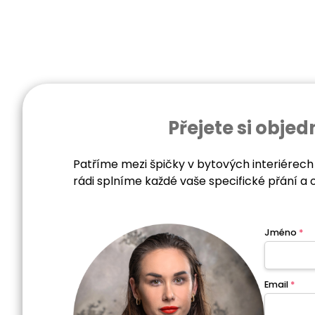
Přejete si obj
Patříme mezi špičky v bytových interiérech
rádi splníme každé vaše specifické přání a 
Jméno
*
Email
*