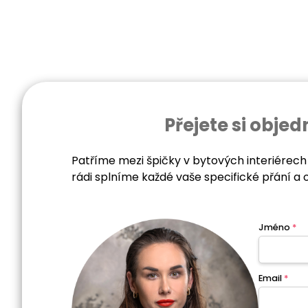
Přejete si obj
Patříme mezi špičky v bytových interiérech
rádi splníme každé vaše specifické přání a 
Jméno
*
Email
*