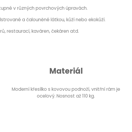
stupné v různých povrchových úpravách.
lstrované a čalouněné látkou, kůží nebo ekokůží.
ů, restaurací, kaváren, čekáren atd.
Materiál
Moderní křesílko s kovovou podnoží, vnitřní rám je
ocelový. Nosnost až 110 kg.