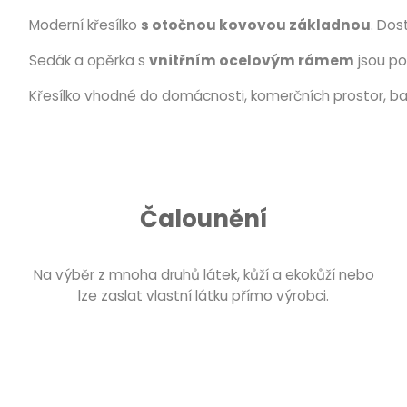
Moderní křesílko
s otočnou kovovou základnou
. Do
Sedák a opěrka s
vnitřním ocelovým rámem
jsou po
Křesílko vhodné do domácnosti, komerčních prostor, bar
Čalounění
Na výběr z mnoha druhů látek, kůží a ekokůží nebo
lze zaslat vlastní látku přímo výrobci.