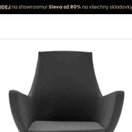
ODEJ
na showroomu!
Sleva až 80%
na všechny skladovky