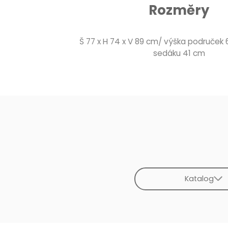
Rozměry
Š 77 x H 74 x V 89 cm/ výška područek
sedáku 41 cm
Katalog