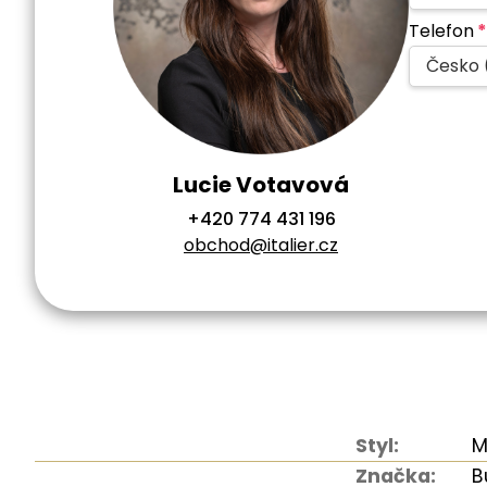
Telefon
*
Česko 
Lucie Votavová
+420 774 431 196
obchod@italier.cz
Styl:
M
Značka:
B