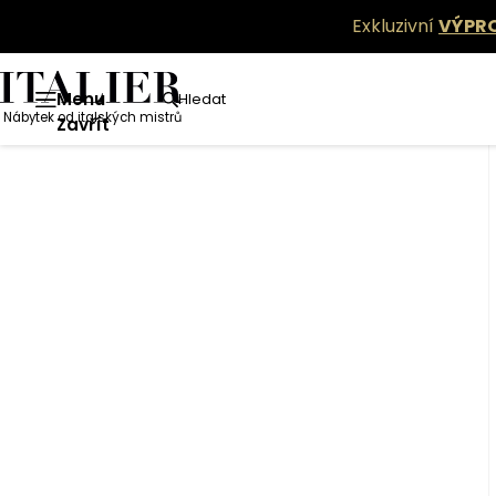
Exkluzivní
VÝPR
Menu
Hledat
Nábytek od italských mistrů
Zavřít