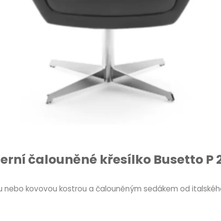
rní čalouněné křesílko Busetto P 
nou nebo kovovou kostrou a čalouněným sedákem od italskéh