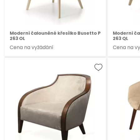
Moderní čalouněné křesílko Busetto P
Moderní ča
263 OL
263 QL
Cena na vyžádání
Cena na v