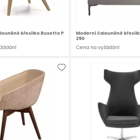
louněné křesílko Busetto P
Moderní čalouněné křesílk
290
yžádání
Cena na vyžádání