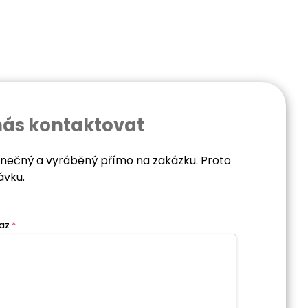
nás kontaktovat
dinečný a vyráběný přímo na zakázku. Proto
ávku.
az
*