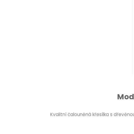
Mode
Kvalitní čalouněná křesílka s dřevě