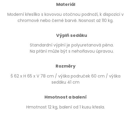
Materiál
Moderní křesílko s kovovou otočnou podnoží, k dispozici v
chromové nebo černé barvě. Nosnost až 110 kg.
Výplň sedáku
Standardní výplní je polyuretanová pěna.
Na přání může být s nehořlavou úpravou.
Rozměry
Š 62 x H 65 x V 78 cm / výška područek 60 cm / výška
sedáku 41 cm
Hmotnost a balení
Hmotnost 12 kg, balení od 1 kusu křesla.