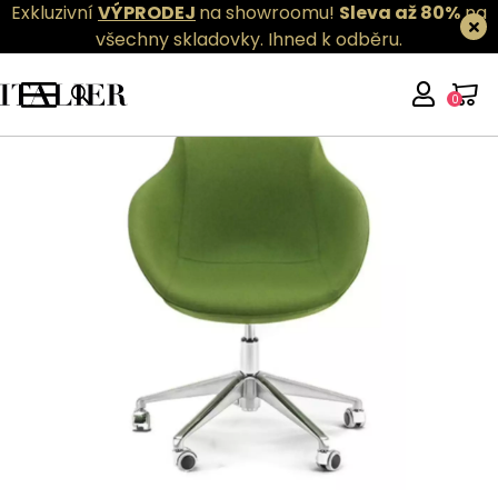
Exkluzivní
VÝPRODEJ
na showroomu!
Sleva až 80%
na
všechny skladovky.
Ihned k odběru.
0