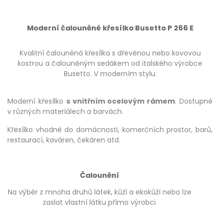
Moderní čalouněné křesílko Busetto P 266 E
Kvalitní čalouněná křesílka s dřevěnou nebo kovovou
kostrou a čalouněným sedákem od italského výrobce
Busetto. V moderním stylu.
Moderní křesílko
s vnitřním ocelovým rámem
. Dostupné
v různých materiálech a barvách.
Křesílko vhodné do domácnosti, komerčních prostor, barů,
restaurací, kaváren, čekáren atd.
Čalounění
Na výběr z mnoha druhů látek, kůží a ekokůží nebo lze
zaslat vlastní látku přímo výrobci.