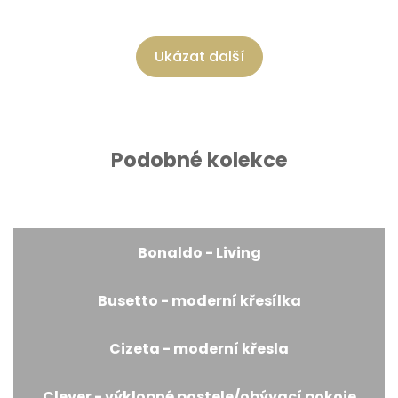
Ukázat další
Podobné kolekce
Bonaldo - Living
Busetto - moderní křesílka
Cizeta - moderní křesla
Clever - výklopné postele/obývací pokoje