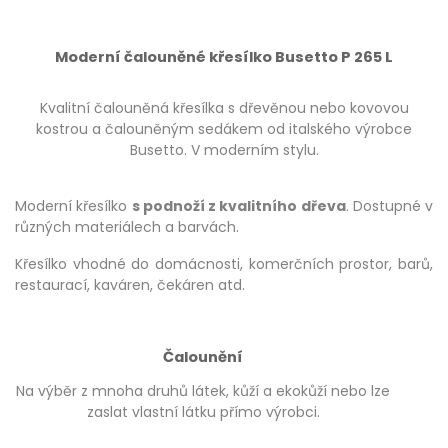
Moderní čalouněné křesílko Busetto P 265 L
Kvalitní čalouněná křesílka s dřevěnou nebo kovovou
kostrou a čalouněným sedákem od italského výrobce
Busetto. V moderním stylu.
Moderní křesílko
s podnoží z kvalitního dřeva
. Dostupné v
různých materiálech a barvách.
Křesílko vhodné do domácnosti, komerčních prostor, barů,
restaurací, kaváren, čekáren atd.
Čalounění
Na výběr z mnoha druhů látek, kůží a ekokůží nebo lze
zaslat vlastní látku přímo výrobci.