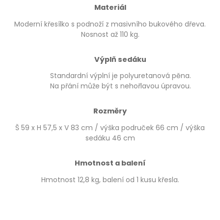
Materiál
Moderní křesílko s podnoží z masivního bukového dřeva.
Nosnost až 110 kg.
Výplň sedáku
Standardní výplní je polyuretanová pěna.
Na přání může být s nehořlavou úpravou.
Rozměry
Š 59 x H 57,5 x V 83 cm / výška područek 66 cm / výška
sedáku 46 cm
Hmotnost a balení
Hmotnost 12,8 kg, balení od 1 kusu křesla.