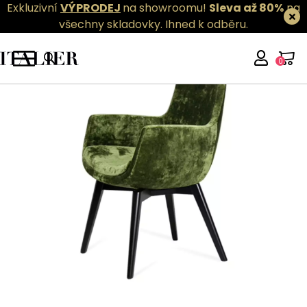
Exkluzivní
VÝPRODEJ
na showroomu!
Sleva až 80%
na
všechny skladovky.
Ihned k odběru.
0