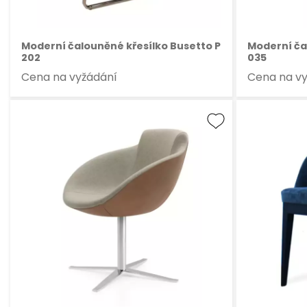
Moderní čalouněné křesílko Busetto P
Moderní ča
202
035
Cena na vyžádání
Cena na v