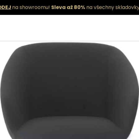
ODEJ
na showroomu!
Sleva až 80%
na všechny skladovky