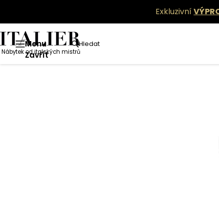
Exkluzivní
VÝPR
Menu
Hledat
Nábytek od italských mistrů
Zavřít