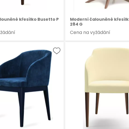
louněné křesílko Busetto P
Moderní čalouněné křesílk
284 G
yžádání
Cena na vyžádání