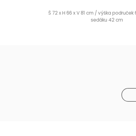
Š 72 x H 66 x V 81 cm / výška područek
sedáku 42 cm