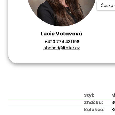
Česko 
Lucie Votavová
+420 774 431 196
obchod@italier.cz
Styl:
M
Značka:
B
Kolekce:
B