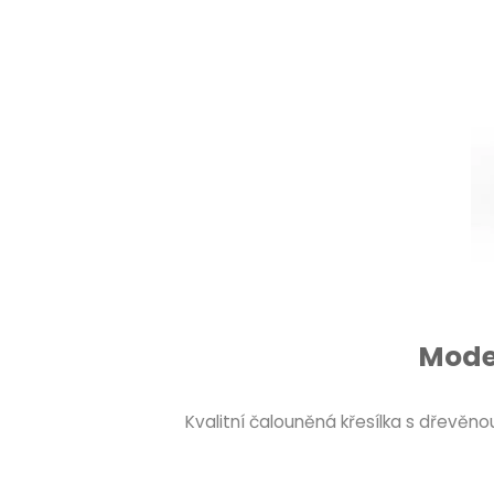
Moder
Kvalitní čalouněná křesílka s dřevě