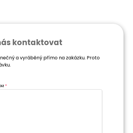
nás kontaktovat
dinečný a vyráběný přímo na zakázku. Proto
ávku.
az
*