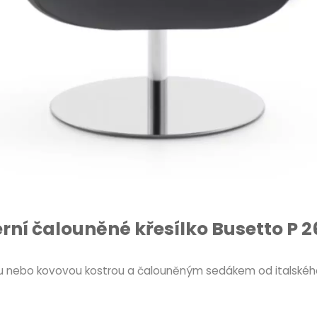
ní čalouněné křesílko Busetto P 
nou nebo kovovou kostrou a čalouněným sedákem od italskéh