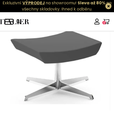
Exkluzivní
VÝPRODEJ
na showroomu!
Sleva až 80%
na
všechny skladovky.
Ihned k odběru.
0