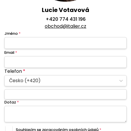
Lucie Votavová
+420 774 431 196
obchod@italier.cz
Jméno
*
Email
*
Telefon
*
Česko (+420)
Dotaz
*
Souhlasím se zpracováním
osobních údajů
*