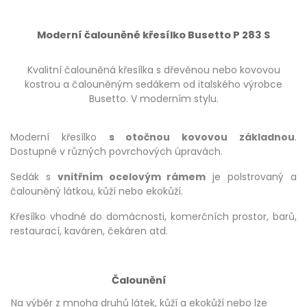
Moderní čalouněné křesílko Busetto P 283 S
Kvalitní čalouněná křesílka s dřevěnou nebo kovovou
kostrou a čalouněným sedákem od italského výrobce
Busetto. V moderním stylu.
Moderní křesílko
s otočnou kovovou základnou
.
Dostupné v různých povrchových úpravách.
Sedák s
vnitřním ocelovým rámem
je polstrovaný a
čalouněný látkou, kůží nebo ekokůží.
Křesílko vhodné do domácnosti, komerčních prostor, barů,
restaurací, kaváren, čekáren atd.
Čalounění
Na výběr z mnoha druhů látek, kůží a ekokůží nebo lze