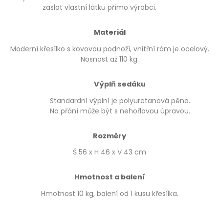
zaslat vlastní látku přímo výrobci.
Materiál
Moderní křesílko s kovovou podnoží, vnitřní rám je ocelový.
Nosnost až 110 kg.
Výplň sedáku
Standardní výplní je polyuretanová pěna.
Na přání může být s nehořlavou úpravou.
Rozměry
Š 56 x H 46 x V 43 cm
Hmotnost a balení
Hmotnost 10 kg, balení od 1 kusu křesílka.