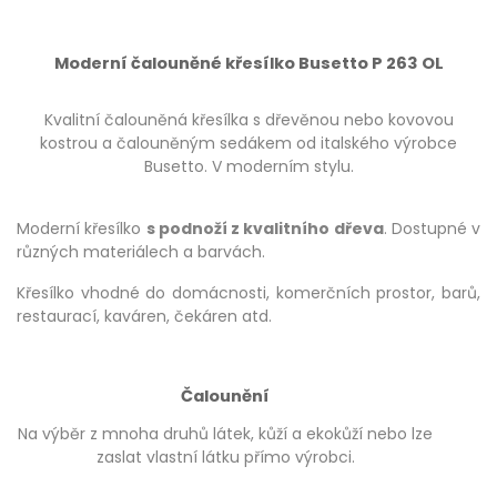
Moderní čalouněné křesílko Busetto P 263 OL
Kvalitní čalouněná křesílka s dřevěnou nebo kovovou
kostrou a čalouněným sedákem od italského výrobce
Busetto. V moderním stylu.
Moderní křesílko
s podnoží z kvalitního dřeva
. Dostupné v
různých materiálech a barvách.
Křesílko vhodné do domácnosti, komerčních prostor, barů,
restaurací, kaváren, čekáren atd.
Čalounění
Na výběr z mnoha druhů látek, kůží a ekokůží nebo lze
zaslat vlastní látku přímo výrobci.