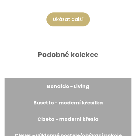
Ukázat další
Podobné kolekce
Bonaldo - Living
Busetto - moderní křesílka
Cizeta - moderní křesla
Clever - výklopné postele/obývací pokoje