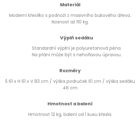
Materiál
Moderní křesílko s podnoží z masivního bukového dřeva.
Nosnost až 110 kg.
Výplň sedáku
Standardní výplní je polyuretanová pěna.
Na přání může být s nehořlavou úpravou.
Rozměry
Š 61 x H 61 x V 83 cm / výška područek 61 cm / výška sedáku
46 cm
Hmotnost a balení
Hmotnost 12 kg, balení od 1 kusu křesla.