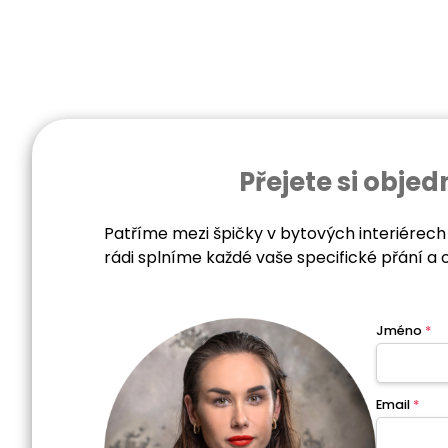
Přejete si obj
Patříme mezi špičky v bytových interiérech
rádi splníme každé vaše specifické přání a 
Jméno
*
Email
*