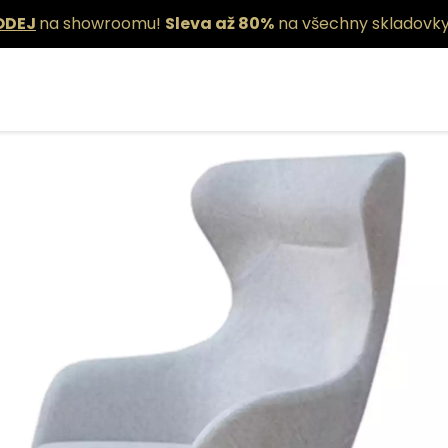
ODEJ
na showroomu!
Sleva až 80%
na všechny skladovky