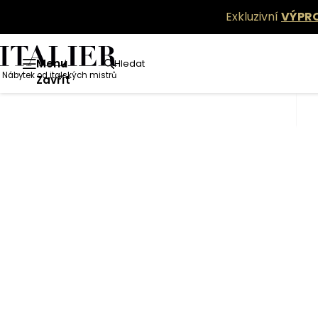
Exkluzivní
VÝPR
Menu
Hledat
Nábytek od italských mistrů
Zavřít