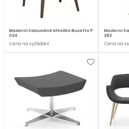
Moderní čalouněné křesílko Busetto P
Moderní ča
034
263
Cena na vyžádání
Cena na v