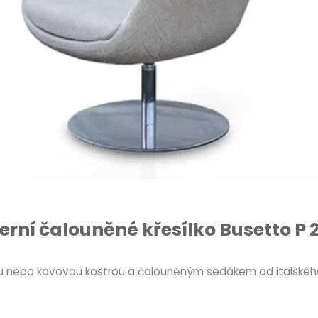
rní čalouněné křesílko Busetto P 
nou nebo kovovou kostrou a čalouněným sedákem od italskéh