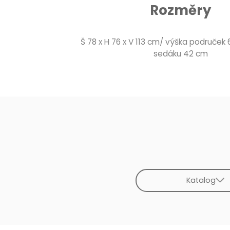
Rozměry
Š 78 x H 76 x V 113 cm/ výška područek
sedáku 42 cm
Katalog