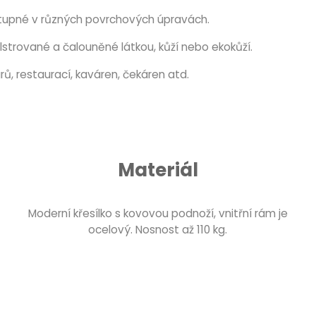
stupné v různých povrchových úpravách.
lstrované a čalouněné látkou, kůží nebo ekokůží.
ů, restaurací, kaváren, čekáren atd.
Materiál
Moderní křesílko s kovovou podnoží, vnitřní rám je
ocelový. Nosnost až 110 kg.