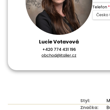
Telefon
*
Česko 
Lucie Votavová
+420 774 431 196
obchod@italier.cz
Styl:
M
Značka:
B