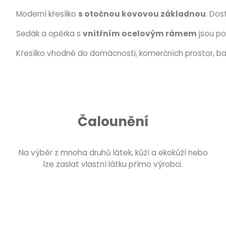
Moderní křesílko
s otočnou kovovou základnou
. Do
Sedák a opěrka s
vnitřním ocelovým rámem
jsou po
Křesílko vhodné do domácnosti, komerčních prostor, bar
Čalounění
Na výběr z mnoha druhů látek, kůží a ekokůží nebo
lze zaslat vlastní látku přímo výrobci.