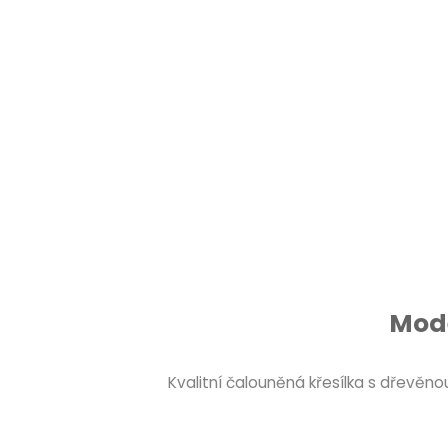
Mode
Kvalitní čalouněná křesílka s dřevě