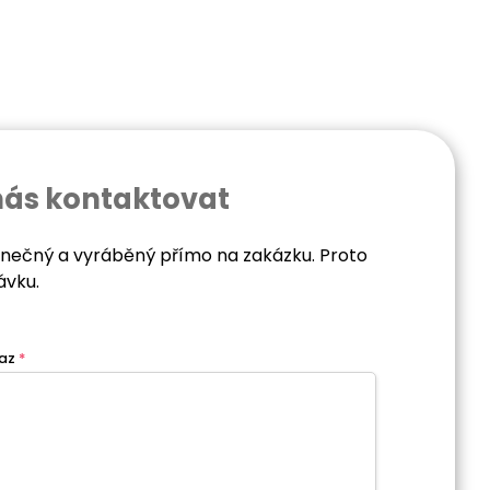
nás kontaktovat
dinečný a vyráběný přímo na zakázku. Proto
ávku.
az
*